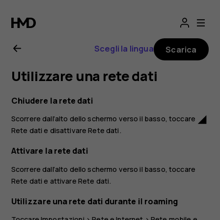
Manuale
d’uso
Scegli la lingua
Scarica
del
Utilizzare una rete dati
Nokia
Chiudere la rete dati
3.1
Scorrere dall’alto dello schermo verso il basso, toccare
network_cell
Rete dati
e disattivare
Rete dati
.
Plus
Attivare la rete dati
Scorrere dall’alto dello schermo verso il basso, toccare
Rete dati
e attivare
Rete dati
.
Utilizzare una rete dati durante il roaming
Toccare
Impostazioni
>
Rete e Internet
>
Rete mobile
e