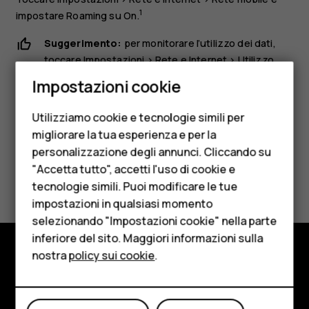
1
impostare
Roaming
su
On
.
Suggerimento:
per monitorare l’utilizzo dei dati,
toccare
Impostazioni
>
Rete e Internet
>
Utilizzo
Smartphone
dati
.
Impostazioni cookie
Cellulari
Utilizziamo cookie e tecnologie simili per
Telefoni per anziani
migliorare la tua esperienza e per la
personalizzazione degli annunci. Cliccando su
Accessori
"Accetta tutto", accetti l'uso di cookie e
Ti è stato d'aiuto?
HMD Terra M
tecnologie simili. Puoi modificare le tue
impostazioni in qualsiasi momento
Sì
No
Per le imprese
selezionando "Impostazioni cookie" nella parte
inferiore del sito. Maggiori informazioni sulla
Tablet
nostra
policy sui cookie
.
Negozio
Negozio
Informazioni su