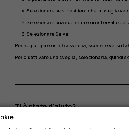
Selezionare se si desidera che la sveglia ven
Selezionare una suoneria e un intervallo dell
Selezionare
Salva
.
Per aggiungere un'altra sveglia, scorrere verso l'al
Per disattivare una sveglia, selezionarla, quindi s
Ti è stato d'aiuto?
ookie
Sì
No