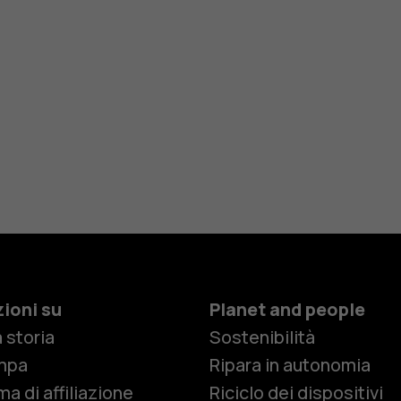
ioni su
Planet and people
 storia
Sostenibilità
Smartphon
mpa
Ripara in autonomia
a di affiliazione
Riciclo dei dispositivi