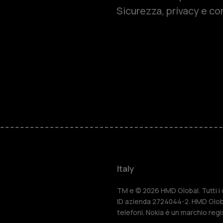
Sicurezza, privacy e co
Cellulari
Telefoni pe
Accessori
HMD Terra 
Per le impr
Italy
Tablet
TM e © 2026 HMD Global. Tutti i di
ID azienda 2724044-2. HMD Globa
telefoni. Nokia è un marchio regi