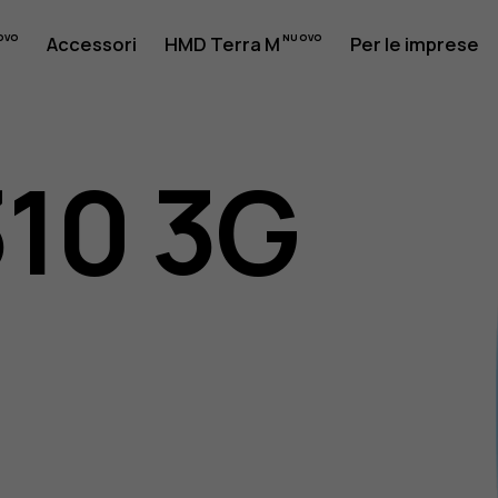
Accessori
HMD Terra M
Per le imprese
310 3G