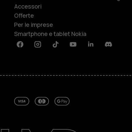
Accessori
Offerte
Per le imprese
Smartphone e tablet Nokia
Facebook
Instagram
Tiktok
Youtube
Linkedin
Discord
Informazioni su
Ripara, riutilizza, ricicla
Sostenibilità