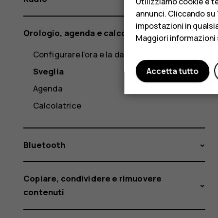
Utilizziamo cookie e te
annunci. Cliccando su "
impostazioni in qualsi
Orologio, agenda e calcolatrice
Maggiori informazioni 
Configurare l'ora e la data manualmente
Sveglia
Accetta tutto
Agenda
Calcolatrice
Bluetooth
Copiare, condividere e rimuovere
contenuti