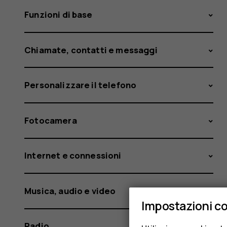
Funzioni di base
Chiamate, contatti e messaggi
Personalizzare il telefono
Fotocamera
Internet e connessioni
Musica, audio e video
Impostazioni c
Radio