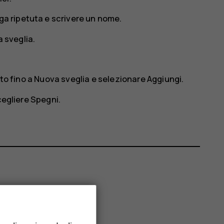
ga ripetuta e scrivere un nome.
a sveglia.
to fino a
Nuova sveglia
e selezionare
Aggiungi
.
cegliere
Spegni
.