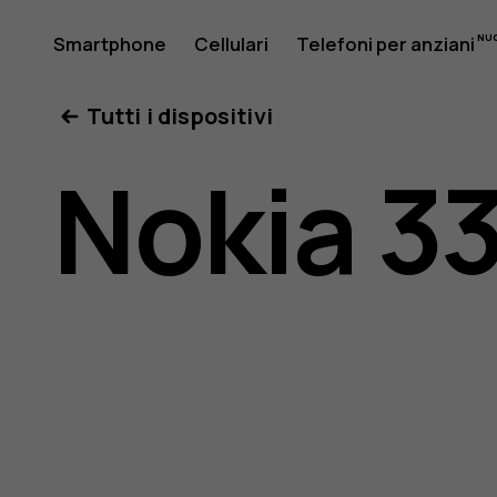
Manuale
Smartphone
Cellulari
Telefoni per anziani
Il mio account
Tutti i dispositivi
d'uso
Nokia 3
del
Nokia