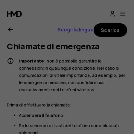
Manuale
d'uso
Scegli la lingua
Scarica
del
Chiamate di emergenza
Nokia
Importante:
non è possibile garantire le
3310
connessioni in qualunque condizione. Nel caso di
comunicazioni di vitale importanza, ad esempio, per
le emergenze mediche, non confidare mai
3G
esclusivamente nei telefoni wireless.
Prima di effettuare la chiamata:
Accendere il telefono.
Se lo schermo e i tasti del telefono sono bloccati,
sbloccarli.