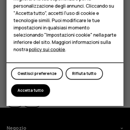
emergenza del luogo in cui ci si trova e premere il
personalizzazione degli annunci. Cliccando su
Accessori
tasto Chiama.
"Accetta tutto", accetti l'uso di cookie e
HMD Terra M
tecnologie simili. Puoi modificare le tue
Disabilitare le restrizioni alle chiamate nel telefono,
impostazioni in qualsiasi momento
ad esempio blocco delle chiamate, chiamate a
Per le imprese
selezionando "Impostazioni cookie" nella parte
numeri consentiti o chiamate a un gruppo chiuso di
inferiore del sito. Maggiori informazioni sulla
Tablet
utenti.
nostra
policy sui cookie
.
Negozio
Il mio account
Gestisci preferenze
Rifiuta tutto
Ti è stato d'aiuto?
Accetta tutto
Sì
No
Negozio