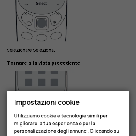
Selezionare
Seleziona
.
Tornare alla vista precedente
Smartphone
Impostazioni cookie
Cellulari
Utilizziamo cookie e tecnologie simili per
Telefoni per anziani
migliorare la tua esperienza e per la
personalizzazione degli annunci. Cliccando su
Accessori