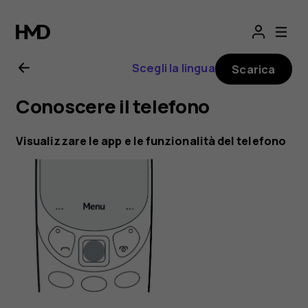
Manuale
d'uso
Scegli la lingua
Scarica
del
Conoscere il telefono
Nokia
Visualizzare le app e le funzionalità del telefono
3310
3G