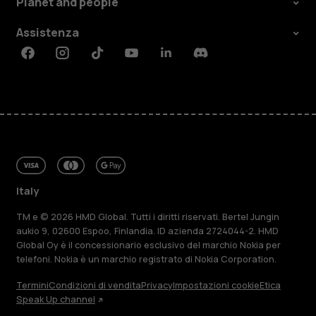
Planet and people
Assistenza
Facebook
Instagram
Tiktok
Youtube
Linkedin
Discord
Italy
TM e © 2026 HMD Global. Tutti i diritti riservati. Bertel Jungin
aukio 9, 02600 Espoo, Finlandia. ID azienda 2724044-2. HMD
Global Oy è il concessionario esclusivo del marchio Nokia per
telefoni. Nokia è un marchio registrato di Nokia Corporation.
Termini
Condizioni di vendita
Privacy
Impostazioni cookie
Etica
Speak Up channel