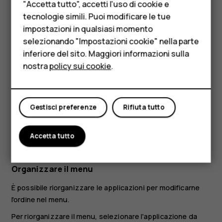
"Accetta tutto", accetti l'uso di cookie e
Premere
.
HMD Terra M
tecnologie simili. Puoi modificare le tue
Tornare alla Schermata iniziale
impostazioni in qualsiasi momento
Per le imprese
selezionando "Impostazioni cookie" nella parte
inferiore del sito. Maggiori informazioni sulla
Tablet
nostra
policy sui cookie
.
Negozio
Il mio account
Gestisci preferenze
Rifiuta tutto
Accetta tutto
Premere il tasto di fine chiamata.
Organizzare il menu
È possibile riorganizzare le applicazioni per modificarne
l'ordine nel menu.
Per riorganizzare il menu, selezionare l'applicazione da