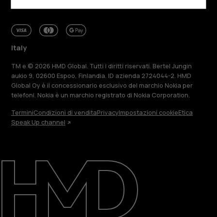
Italy
TM e © 2026 HMD Global. Tutti i diritti riservati. Bertel Jungin
aukio 9, 02600 Espoo, Finlandia. ID azienda 2724044-2. HMD
Global Oy è il concessionario esclusivo del marchio Nokia per
telefoni. Nokia è un marchio registrato di Nokia Corporation.
Termini
Condizioni di vendita
Privacy
Impostazioni cookie
Etica
Speak Up channel
Informazioni su
Ripara, riutilizza, ricicla
Sostenibilità
Assistenza
Italy