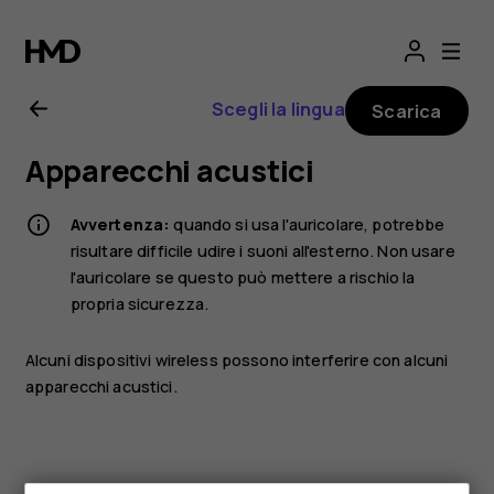
Manuale
d'uso
Scegli la lingua
Scarica
del
Apparecchi acustici
Nokia
Avvertenza:
quando si usa l'auricolare, potrebbe
3310
risultare difficile udire i suoni all'esterno. Non usare
l'auricolare se questo può mettere a rischio la
propria sicurezza.
3G
Alcuni dispositivi wireless possono interferire con alcuni
apparecchi acustici.