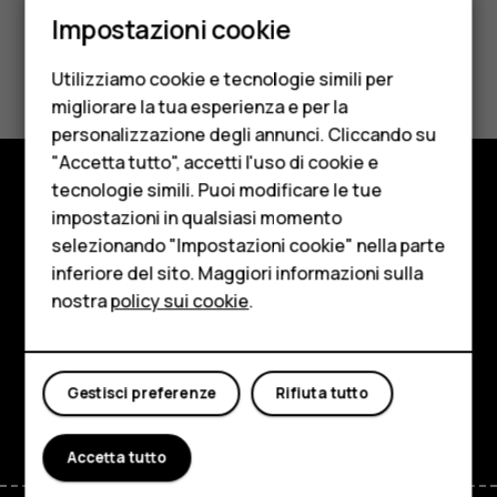
Smartphone
Impostazioni cookie
Cellulari
Ti è stato d'aiuto?
Utilizziamo cookie e tecnologie simili per
Telefoni per anziani
migliorare la tua esperienza e per la
Sì
No
personalizzazione degli annunci. Cliccando su
Accessori
"Accetta tutto", accetti l'uso di cookie e
HMD Terra M
tecnologie simili. Puoi modificare le tue
Negozio
impostazioni in qualsiasi momento
Per le imprese
selezionando "Impostazioni cookie" nella parte
Informazioni su
inferiore del sito. Maggiori informazioni sulla
Tablet
nostra
policy sui cookie
.
Planet and people
Negozio
Assistenza
Il mio account
Gestisci preferenze
Rifiuta tutto
Facebook
Instagram
Tiktok
Youtube
Linkedin
Discord
Accetta tutto