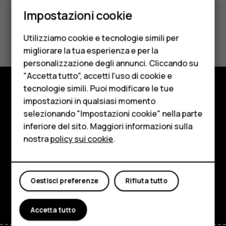
Smartphone
Impostazioni cookie
Cellulari
Ti è stato d'aiuto?
Utilizziamo cookie e tecnologie simili per
Telefoni per anziani
migliorare la tua esperienza e per la
Sì
No
personalizzazione degli annunci. Cliccando su
Accessori
"Accetta tutto", accetti l'uso di cookie e
HMD Terra M
tecnologie simili. Puoi modificare le tue
impostazioni in qualsiasi momento
Negozio
Per le imprese
selezionando "Impostazioni cookie" nella parte
Informazioni su
inferiore del sito. Maggiori informazioni sulla
Tablet
nostra
policy sui cookie
.
Planet and people
Negozio
Assistenza
Il mio account
Gestisci preferenze
Rifiuta tutto
Facebook
Instagram
Tiktok
Youtube
Linkedin
Discord
Accetta tutto