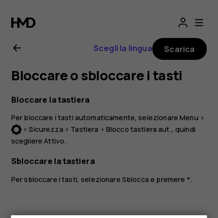
Manuale
d'uso
Scegli la lingua
Scarica
del
Bloccare o sbloccare i tasti
Nokia
Bloccare la tastiera
3310
Per bloccare i tasti automaticamente, selezionare
Menu
>
>
Sicurezza
>
Tastiera
>
Blocco tastiera aut.
, quindi
3G
scegliere
Attivo
.
Sbloccare la tastiera
Per sbloccare i tasti, selezionare
Sblocca
e premere
*
.