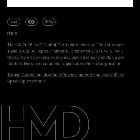
Italy
TM e © 2026 HMD Global. Tutti i diritti riservati. Bertel Jungin
aukio 9, 02600 Espoo, Finlandia. ID azienda 2724044-2. HMD
Global Oy è il concessionario esclusivo del marchio Nokia per
telefoni. Nokia è un marchio registrato di Nokia Corporation.
Termini
Condizioni di vendita
Privacy
Impostazioni cookie
Etica
Speak Up channel
Informazioni su
Ripara, riutilizza, ricicla
Sostenibilità
Assistenza
Italy