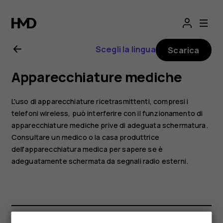
Manuale
d'uso
Scegli la lingua
Scarica
del
Apparecchiature mediche
Nokia
L'uso di apparecchiature ricetrasmittenti, compresi i
3310
telefoni wireless, può interferire con il funzionamento di
apparecchiature mediche prive di adeguata schermatura.
Consultare un medico o la casa produttrice
3G
dell'apparecchiatura medica per sapere se è
adeguatamente schermata da segnali radio esterni.
Smartphone