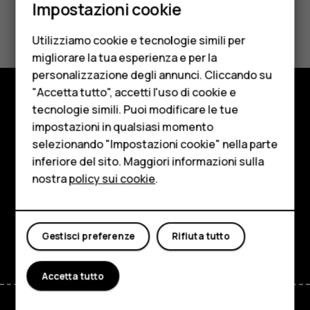
Impostazioni cookie
Cellulari
Ti è stato d'aiuto?
Utilizziamo cookie e tecnologie simili per
Telefoni per anziani
Sì
No
migliorare la tua esperienza e per la
personalizzazione degli annunci. Cliccando su
Accessori
"Accetta tutto", accetti l'uso di cookie e
HMD Terra M
tecnologie simili. Puoi modificare le tue
Negozio
impostazioni in qualsiasi momento
Per le imprese
selezionando "Impostazioni cookie" nella parte
Informazioni su
inferiore del sito. Maggiori informazioni sulla
Tablet
Planet and people
nostra
policy sui cookie
.
Negozio
Assistenza
Facebook
Instagram
Tiktok
Youtube
Linkedin
Discord
Il mio account
Gestisci preferenze
Rifiuta tutto
Accetta tutto