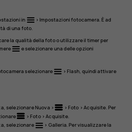
ostazioni in
>
Impostazioni fotocamera
. È ad
tà di una foto.
re la qualità della foto o utilizzare il timer per
emere
e selezionare una delle opzioni
a fotocamera selezionare
>
Flash
, quindi attivare
ata, selezionare
Nuova
>
>
Foto
>
Acquisite
. Per
zionare
>
Foto
>
Acquisite
.
ata, selezionare
>
Galleria
. Per visualizzare la