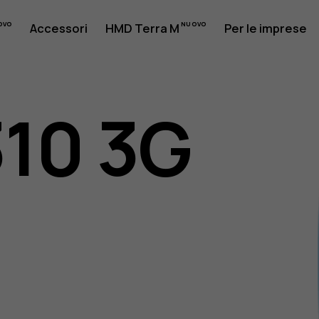
Accessori
HMD Terra M
Per le imprese
310 3G