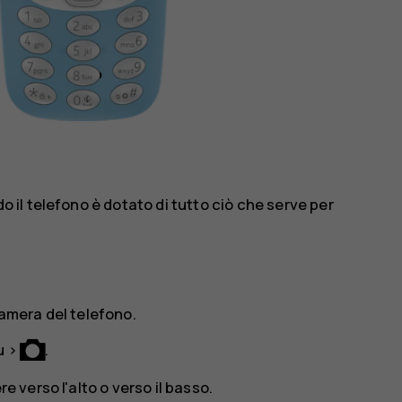
il telefono è dotato di tutto ciò che serve per
camera del telefono.
u
>
.
e verso l'alto o verso il basso.