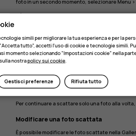
foto in un secondo momento, selezionare
Menu
>
Suggerimento:
per impostare una foto scat
ookie
Galleria
, quindi selezionare
>
Imposta c
cnologie simili per migliorare la tua esperienza e per la per
Scattare più foto
Accetta tutto", accetti l'uso di cookie e tecnologie simili. P
asi momento selezionando "Impostazioni cookie" nella parte 
È possibile scattare più foto consecutive in moda
sulla nostra
policy sui cookie
.
Nella fotocamera selezionare
>
Continu
Selezionare il numero di foto che si desider
Gestisci preferenze
Rifiuta tutto
Tornare al mirino e selezionare
. La fotoc
Per continuare a scattare solo una foto alla volta
Modificare una foto scattata
È possibile modificare le foto scattate nella
Galler