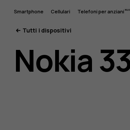
Manuale
Smartphone
Cellulari
Telefoni per anziani
Il mio account
Tutti i dispositivi
d'uso
Nokia 3
del
Nokia