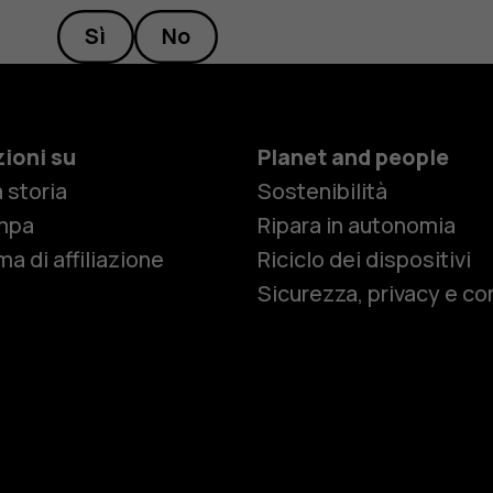
Sì
No
ioni su
Planet and people
 storia
Sostenibilità
Smartphon
mpa
Ripara in autonomia
a di affiliazione
Riciclo dei dispositivi
Sicurezza, privacy e co
Cellulari
Telefoni pe
Accessori