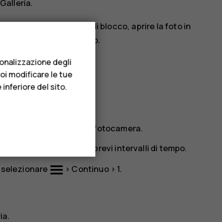
Galleria
.
tata come schermata di blocco, aprire la foto in
ome schermata di blocco
.
sonalizzazione degli
uoi modificare le tue
inferiore del sito.
lità scatto continuo.
o
.
a vengano scattate dalla fotocamera.
amera scatta più foto in brevi intervalli di tempo.
, selezionare
>
Continuo
>
1
.
ia
.