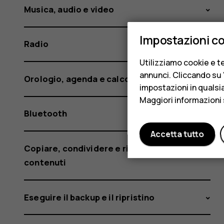
Musica, audio e video
Impostazioni c
Radio
Utilizziamo cookie e te
annunci. Cliccando su "
Orologio, agenda e calcolatrice
impostazioni in qualsi
Maggiori informazioni 
Bluetooth
Accetta tutto
Copiare, condividere e rimuovere
contenuti
Eseguire il backup e il ripristino