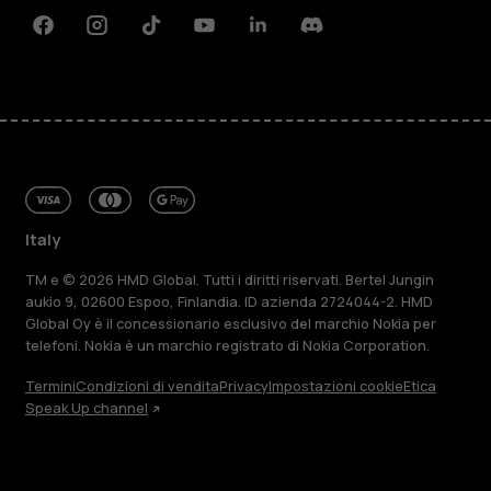
Facebook
Instagram
Tiktok
Youtube
Linkedin
Discord
Italy
TM e © 2026 HMD Global. Tutti i diritti riservati. Bertel Jungin
aukio 9, 02600 Espoo, Finlandia. ID azienda 2724044-2. HMD
Global Oy è il concessionario esclusivo del marchio Nokia per
telefoni. Nokia è un marchio registrato di Nokia Corporation.
Termini
Condizioni di vendita
Privacy
Impostazioni cookie
Etica
Speak Up channel
Informazioni su