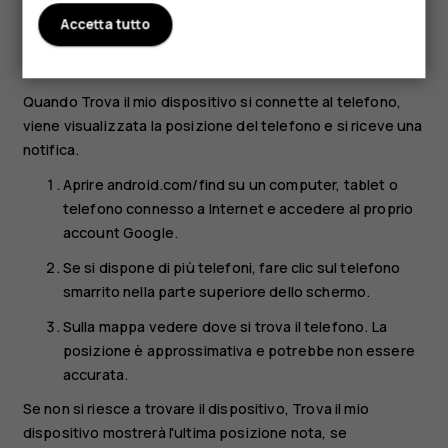
Accetta tutto
avere la funzionalità Posizione attivata
avere la funzionalità Trova il mio dispositivo attivata
Quando Trova il mio dispositivo si connette al telefono,
viene visualizzata la posizione del telefono e si riceve una
notifica.
Aprire android.com/find su un computer, tablet o
telefono connesso a Internet e accedere al proprio
account Google.
Se si dispone di più telefoni, fare clic sul telefono
smarrito nella parte superiore dello schermo.
Sulla mappa vedere dove si trova il telefono. La
posizione è approssimativa e potrebbe non essere
accurata.
Se non si riesce a trovare il dispositivo, Trova il mio
dispositivo mostrerà l'ultima posizione nota, se