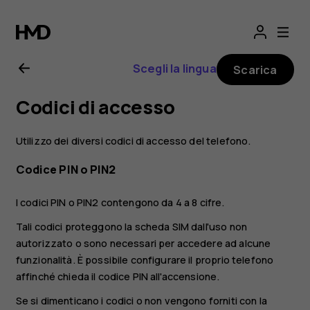
Manuale
d’uso
Scegli la lingua
Scarica
del
Codici di accesso
Nokia
Utilizzo dei diversi codici di accesso del telefono.
6.2
Codice PIN o PIN2
I codici PIN o PIN2 contengono da 4 a 8 cifre.
Tali codici proteggono la scheda SIM dall'uso non
autorizzato o sono necessari per accedere ad alcune
funzionalità. È possibile configurare il proprio telefono
affinché chieda il codice PIN all'accensione.
Se si dimenticano i codici o non vengono forniti con la