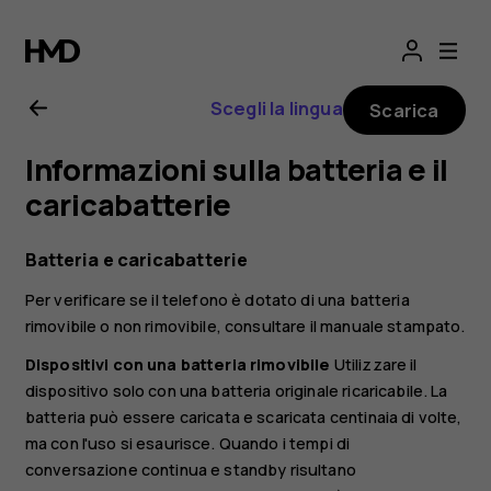
Manuale
d’uso
Scegli la lingua
Scarica
del
Informazioni sulla batteria e il
Nokia
caricabatterie
6.2
Batteria e caricabatterie
Per verificare se il telefono è dotato di una batteria
rimovibile o non rimovibile, consultare il manuale stampato.
Dispositivi con una batteria rimovibile
Utilizzare il
dispositivo solo con una batteria originale ricaricabile. La
batteria può essere caricata e scaricata centinaia di volte,
ma con l'uso si esaurisce. Quando i tempi di
conversazione continua e standby risultano