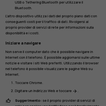
USB o
Tethering Bluetooth
per utilizzare il
Bluetooth.
L'altro dispositivo utilizza i dati del proprio piano dati con
conseguenti costi per il traffico di dati. Rivolgersi al
proprio provider di servizi di rete per informazioni sulla
disponibilità e i costi.
Iniziare a navigare
Non serve il computer dato che è possibile navigare in
Internet con il telefono. È possibile aggiornarsi sulle ultime
notizie e visitare i siti Web preferiti. Utilizzando il browser
nel telefono è possibile visualizzare le pagine Web su
Internet.
Toccare
Chrome
.
Digitare un indirizzo Web e toccare
.
arrow_forward
Suggerimento:
se il proprio provider di servizi di