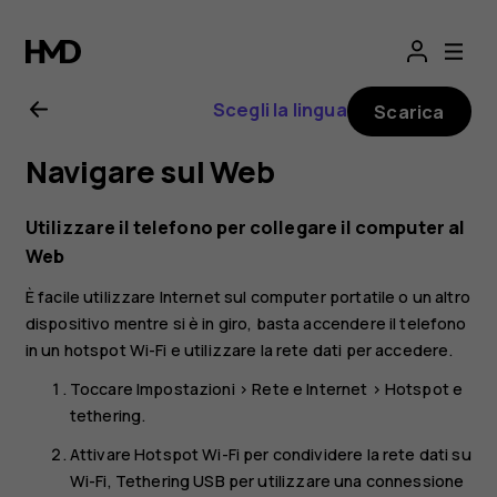
Manuale
d’uso
Scegli la lingua
Scarica
del
Navigare sul Web
Nokia
Utilizzare il telefono per collegare il computer al
6.2
Web
È facile utilizzare Internet sul computer portatile o un altro
dispositivo mentre si è in giro, basta accendere il telefono
in un hotspot Wi-Fi e utilizzare la rete dati per accedere.
Toccare
Impostazioni
>
Rete e Internet
>
Hotspot e
tethering
.
Attivare
Hotspot Wi-Fi
per condividere la rete dati su
Wi-Fi,
Tethering USB
per utilizzare una connessione