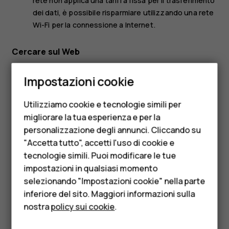
rete non applica una tariffa fissa per il trasferimento
dei dati, è possibile risparmiare utilizzando una rete
Wi-Fi per la connessione a Internet.
Cercare sul Web
Smartphone
Con Ricerca Google è possibile esplorare il Web e il mondo
Impostazioni cookie
esterno, utilizzando la tastiera per scrivere i termini da
Cellulari
cercare.
Utilizziamo cookie e tecnologie simili per
Telefoni per anziani
In Chrome
migliorare la tua esperienza e per la
personalizzazione degli annunci. Cliccando su
Accessori
Toccare la barra di ricerca.
"Accetta tutto", accetti l'uso di cookie e
Scrivere la parola da cercare nella casella di ricerca.
HMD Terra M
tecnologie simili. Puoi modificare le tue
Toccare
.
arrow_forward
impostazioni in qualsiasi momento
Per le imprese
selezionando "Impostazioni cookie" nella parte
È inoltre possibile scegliere il termine da cercare tra le
inferiore del sito. Maggiori informazioni sulla
Tablet
corrispondenze proposte.
nostra
policy sui cookie
.
Negozio
Utilizzare il piano dati in modo efficiente