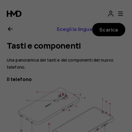
Manuale
d’uso
Scegli la lingua
Scarica
del
Tasti e componenti
Nokia
Una panoramica dei tasti e dei componenti del nuovo
6.2
telefono.
Il telefono