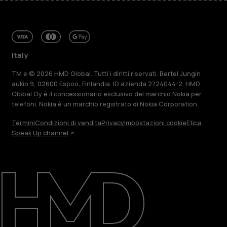
Italy
TM e © 2026 HMD Global. Tutti i diritti riservati. Bertel Jungin
aukio 9, 02600 Espoo, Finlandia. ID azienda 2724044-2. HMD
Global Oy è il concessionario esclusivo del marchio Nokia per
telefoni. Nokia è un marchio registrato di Nokia Corporation.
Termini
Condizioni di vendita
Privacy
Impostazioni cookie
Etica
Speak Up channel
Informazioni su
Ripara, riutilizza, ricicla
Sostenibilità
Assistenza
Italy