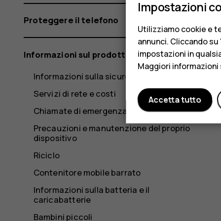
Impostazioni c
Proteggere il telefono
Utilizziamo cookie e te
annunci. Cliccando su "
impostazioni in qualsi
Informazioni sul prodotto e la sicurezza
Maggiori informazioni 
Informazioni sulla sicurezza
Servizi di rete e costi
Accetta tutto
Chiamate di emergenza
Precauzioni e manutenzione del proprio
dispositivo
Riciclo
Contenitore mobile barrato
Informazioni sulla batteria e il
caricabatterie
Bambini piccoli