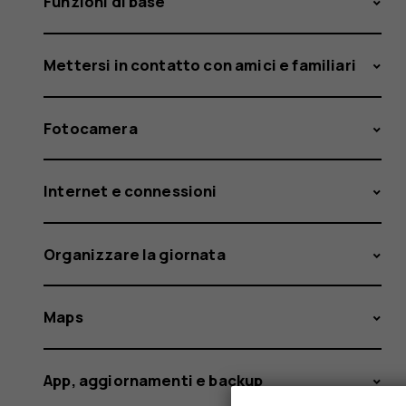
Funzioni di base
Mettersi in contatto con amici e familiari
Fotocamera
Internet e connessioni
Organizzare la giornata
Maps
App, aggiornamenti e backup