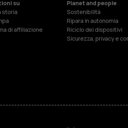
ioni su
Planet and people
 storia
Sostenibilità
Smartphon
mpa
Ripara in autonomia
a di affiliazione
Riciclo dei dispositivi
Sicurezza, privacy e co
Cellulari
Telefoni pe
Accessori
HMD Terra 