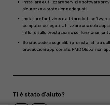
Installare e utilizzare servizi e software prov
sicurezza e protezione adeguati.
Installare l'antivirus e altri prodotti softwar
computer collegati. Utilizzare una sola app ant
influire sulle prestazioni e sul funzionament
Se si accede a segnalibri preinstallati e a col
precauzioni appropriate. HMD Global non appro
Ti è stato d'aiuto?
Sì
No