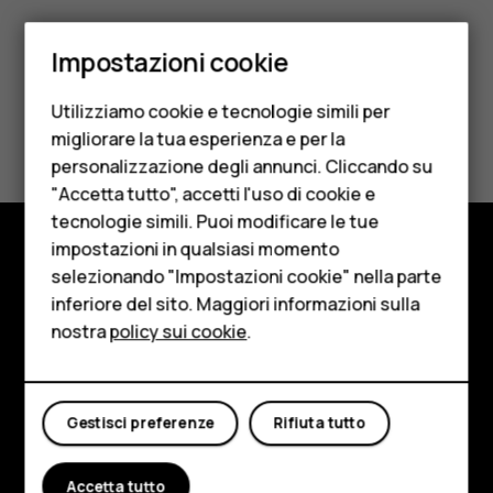
Smartphone
Impostazioni cookie
Cellulari
Utilizziamo cookie e tecnologie simili per
Telefoni per anziani
Ti è stato d'aiuto?
migliorare la tua esperienza e per la
personalizzazione degli annunci. Cliccando su
Accessori
Sì
No
"Accetta tutto", accetti l'uso di cookie e
HMD Terra M
tecnologie simili. Puoi modificare le tue
impostazioni in qualsiasi momento
Per le imprese
selezionando "Impostazioni cookie" nella parte
Negozio
inferiore del sito. Maggiori informazioni sulla
Tablet
Informazioni su
nostra
policy sui cookie
.
Negozio
Planet and people
Il mio account
Assistenza
Gestisci preferenze
Rifiuta tutto
Facebook
Instagram
Tiktok
Youtube
Linkedin
Discord
Accetta tutto