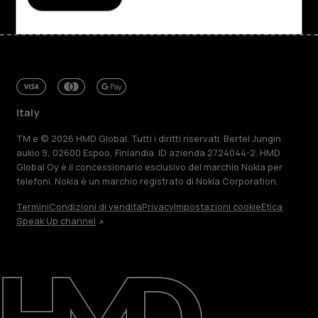
Italy
TM e © 2026 HMD Global. Tutti i diritti riservati. Bertel Jungin
aukio 9, 02600 Espoo, Finlandia. ID azienda 2724044-2. HMD
Global Oy è il concessionario esclusivo del marchio Nokia per
telefoni. Nokia è un marchio registrato di Nokia Corporation.
Termini
Condizioni di vendita
Privacy
Impostazioni cookie
Etica
Speak Up channel
Informazioni su
Ripara, riutilizza, ricicla
Sostenibilità