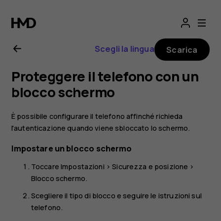
Manuale
d’uso
Scegli la lingua
Scarica
del
Proteggere il telefono con un
Nokia
blocco schermo
6.2
È possibile configurare il telefono affinché richieda
l'autenticazione quando viene sbloccato lo schermo.
Impostare un blocco schermo
Toccare
Impostazioni
>
Sicurezza e posizione
>
Blocco schermo
.
Scegliere il tipo di blocco e seguire le istruzioni sul
telefono.