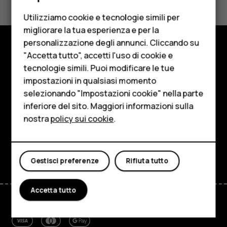
Cellulari
Sì
No
Utilizziamo cookie e tecnologie simili per
Telefoni per anziani
migliorare la tua esperienza e per la
personalizzazione degli annunci. Cliccando su
Accessori
"Accetta tutto", accetti l'uso di cookie e
Negozio
HMD Terra M
tecnologie simili. Puoi modificare le tue
impostazioni in qualsiasi momento
Informazioni su
Per le imprese
selezionando "Impostazioni cookie" nella parte
Planet and people
inferiore del sito. Maggiori informazioni sulla
Tablet
nostra
policy sui cookie
.
Assistenza
Negozio
Facebook
Instagram
Tiktok
Youtube
Linkedin
Discord
Il mio account
Gestisci preferenze
Rifiuta tutto
Accetta tutto