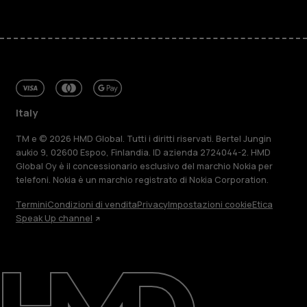
Italy
TM e © 2026 HMD Global. Tutti i diritti riservati. Bertel Jungin
aukio 9, 02600 Espoo, Finlandia. ID azienda 2724044-2. HMD
Global Oy è il concessionario esclusivo del marchio Nokia per
telefoni. Nokia è un marchio registrato di Nokia Corporation.
Termini
Condizioni di vendita
Privacy
Impostazioni cookie
Etica
Speak Up channel
Informazioni su
Ripara, riutilizza, ricicla
Sostenibilità