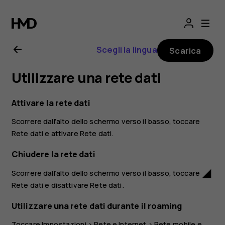
Manuale
d’uso
Scegli la lingua
Scarica
del
Utilizzare una rete dati
Nokia
Attivare la rete dati
6.2
Scorrere dall’alto dello schermo verso il basso, toccare
Rete dati
e attivare
Rete dati
.
Chiudere la rete dati
Scorrere dall’alto dello schermo verso il basso, toccare
network_cell
Rete dati
e disattivare
Rete dati
.
Utilizzare una rete dati durante il roaming
Toccare
Impostazioni
>
Rete e Internet
>
Rete mobile
e