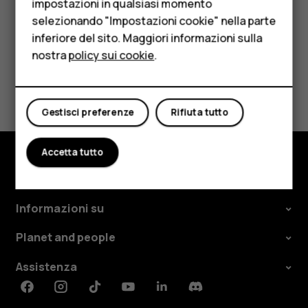
impostazioni in qualsiasi momento
Per le imprese
selezionando "Impostazioni cookie" nella parte
inferiore del sito. Maggiori informazioni sulla
Tablet
nostra
policy sui cookie
.
Negozio
Ti è stato d'aiuto?
Il mio account
Gestisci preferenze
Rifiuta tutto
Sì
No
Accetta tutto
Negozio
Informazioni su
Planet and people
Assistenza
Facebook
Instagram
Tiktok
Youtube
Linkedin
Discord