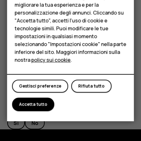
Telefoni per anziani
giù
. È inoltre possibile configurare il volume della
migliorare la tua esperienza e per la
suoneria del telefono affinché si abbassi alla
personalizzazione degli annunci. Cliccando su
Accessori
risposta: toccare
Impostazioni
>
Movimento
>
"Accetta tutto", accetti l'uso di cookie e
HMD Terra M
Volume basso alla risposta
.
tecnologie simili. Puoi modificare le tue
impostazioni in qualsiasi momento
Per rifiutare velocemente una chiamata, attivare
Per le imprese
selezionando "Impostazioni cookie" nella parte
Movimento: toccare
Impostazioni
>
Movimento
>
inferiore del sito. Maggiori informazioni sulla
Capovolgi per rifiutare la chiamata
. Se è in arrivo una
Tablet
chiamata, capovolgere il telefono per rifiutarla.
nostra
policy sui cookie
.
Negozio
Il mio account
Gestisci preferenze
Rifiuta tutto
Accetta tutto
Ti è stato d'aiuto?
Sì
No