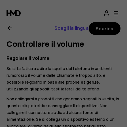
Manuale
d’uso
Scegli la lingua
Scarica
del
Controllare il volume
Nokia
Regolare il volume
6
Se si fa fatica a udire lo squillo del telefono in ambienti
rumorosi o il volume delle chiamate è troppo alto, è
possibile regolarlo in base alle proprie esigenze,
utilizzando gli appositi tasti laterali del telefono.
Non collegarsi a prodotti che generano segnali in uscita, in
quanto ciò potrebbe danneggiare il dispositivo. Non
collegare il connettore audio ad alcuna fonte di
alimentazione. Se si collega un dispositivo esterno o un
auricolare, diverso da quello approvato per questo