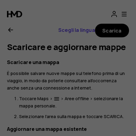
Manuale
d’uso
Scegli la lingua
Scarica
del
Scaricare e aggiornare mappe
Nokia
Scaricare una mappa
6
È possibile salvare nuove mappe sul telefono prima di un
viaggio, in modo da poterle consultare all’occorrenza
anche senza una connessione a Internet.
Toccare
Maps
>
>
Aree offline
> selezionare la
menu
mappa personale.
Selezionare l’area sulla mappa e toccare
SCARICA
.
Aggiornare una mappa esistente