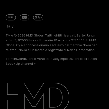
Italy
TM e © 2026 HMD Global. Tutti i diritti riservati. Bertel Jungin
aukio 9, 02600 Espoo, Finlandia. ID azienda 2724044-2. HMD
Global Oy è il concessionario esclusivo del marchio Nokia per
telefoni. Nokia è un marchio registrato di Nokia Corporation.
Termini
Condizioni di vendita
Privacy
Impostazioni cookie
Etica
Speak Up channel
Informazioni su
Ripara, riutilizza, ricicla
Sostenibilità
Assistenza
Italy