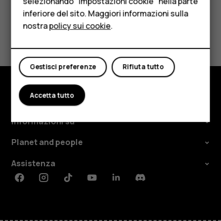
selezionando "Impostazioni cookie" nella parte
inferiore del sito. Maggiori informazioni sulla
Tablet
nostra
policy sui cookie
.
Ti è stato d'aiuto?
Negozio
Sì
No
Il mio account
Gestisci preferenze
Rifiuta tutto
Accetta tutto
Negozio
Informazioni su
Planet and people
Assistenza
Facebook
Instagram
Tiktok
Youtube
Linkedin
Discord