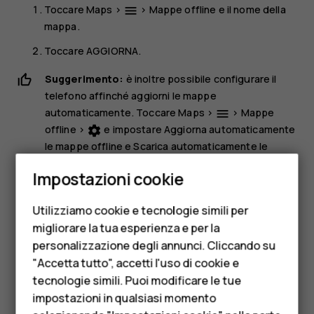
Toccare
Maps
>
>
Mappe offline
e il nome della
menu
mappa.
Toccare
AGGIORNA
.
Suggerimento:
è inoltre possibile configurare il
telefono affinché aggiorni le mappe
automaticamente. Toccare
Maps
>
>
Mappe
menu
offline
>
e impostare
Aggiorna automaticamente
settings
le mappe offline
e
Scarica automaticamente le
Smartphone
mappe offline
su
On
.
Impostazioni cookie
Cellulari
Eliminare una mappa
Utilizziamo cookie e tecnologie simili per
Telefoni per anziani
Toccare
Maps
>
>
Mappe offline
e il nome della
dehaze
migliorare la tua esperienza e per la
mappa.
personalizzazione degli annunci. Cliccando su
Accessori
Toccare
ELIMINA
.
"Accetta tutto", accetti l'uso di cookie e
HMD Terra M
tecnologie simili. Puoi modificare le tue
impostazioni in qualsiasi momento
Per le imprese