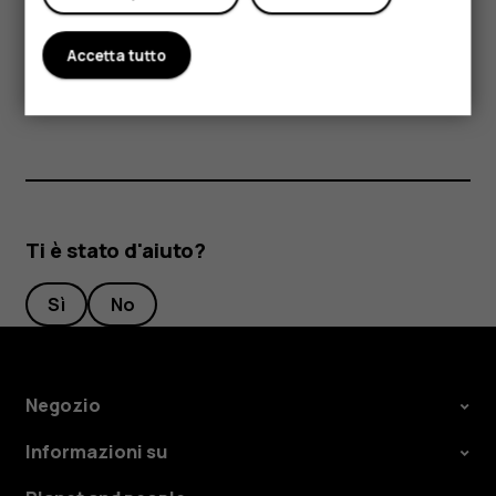
metallici potrebbero essere attratti dal dispositivo. Non
lasciare carte di credito o altri supporti di memorizzazione
magnetici vicino al dispositivo per lunghi periodi di tempo,
Accetta tutto
poiché le schede potrebbero danneggiarsi.
Ti è stato d'aiuto?
Sì
No
Negozio
Informazioni su