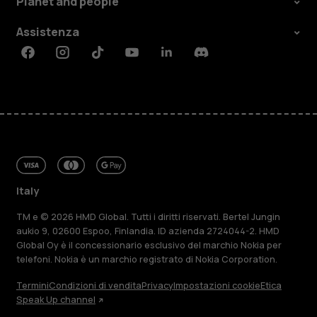
Planet and people
Assistenza
Facebook
Instagram
Tiktok
Youtube
Linkedin
Discord
Italy
TM e © 2026 HMD Global. Tutti i diritti riservati. Bertel Jungin
aukio 9, 02600 Espoo, Finlandia. ID azienda 2724044-2. HMD
Global Oy è il concessionario esclusivo del marchio Nokia per
telefoni. Nokia è un marchio registrato di Nokia Corporation.
Termini
Condizioni di vendita
Privacy
Impostazioni cookie
Etica
Speak Up channel