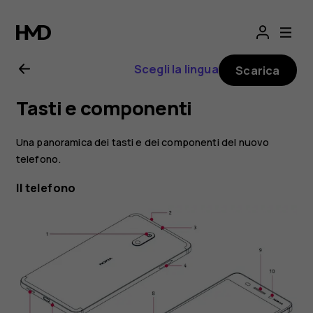
Manuale
d’uso
Scegli la lingua
Scarica
del
Tasti e componenti
Nokia
Una panoramica dei tasti e dei componenti del nuovo
6
telefono.
Il telefono