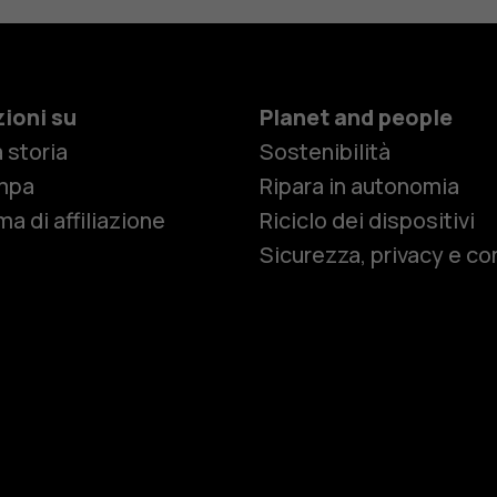
ioni su
Planet and people
 storia
Sostenibilità
Smartphon
mpa
Ripara in autonomia
a di affiliazione
Riciclo dei dispositivi
Sicurezza, privacy e co
Cellulari
Telefoni pe
Accessori