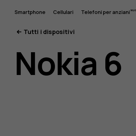
Manuale
Smartphone
Cellulari
Telefoni per anziani
Il mio account
Tutti i dispositivi
d’uso
Nokia 6
del
Nokia