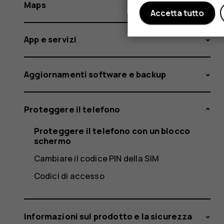
Maps
Accetta tutto
App e servizi
Aggiornamenti software e backup
Proteggere il telefono
Proteggere il telefono con un blocco
schermo
Cambiare il codice PIN della SIM
Codici di accesso
Informazioni sul prodotto e la sicurezza