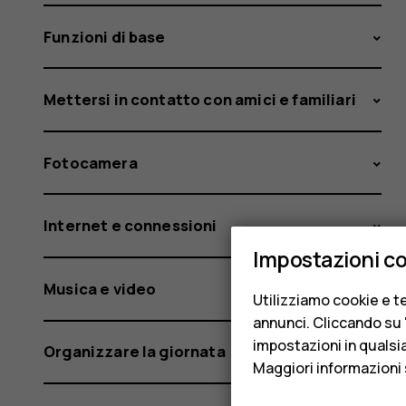
Funzioni di base
Mettersi in contatto con amici e familiari
Fotocamera
Internet e connessioni
Impostazioni c
Musica e video
Utilizziamo cookie e te
annunci. Cliccando su "
impostazioni in qualsi
Organizzare la giornata
Maggiori informazioni 