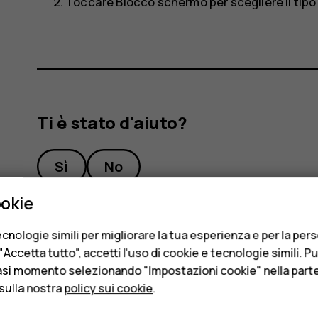
Toccare
Blocco schermo
per scegliere il tipo
Ti è stato d'aiuto?
Sì
No
ookie
cnologie simili per migliorare la tua esperienza e per la per
Accetta tutto", accetti l'uso di cookie e tecnologie simili. P
asi momento selezionando "Impostazioni cookie" nella parte 
sulla nostra
policy sui cookie
.