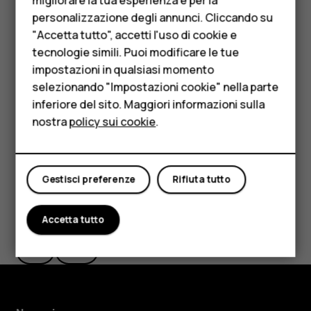
Ripristinare le impostazioni delle app del
migliorare la tua esperienza e per la
personalizzazione degli annunci. Cliccando su
Accessori
precedente telefono Android
"Accetta tutto", accetti l'uso di cookie e
Se il telefono precedente era un
Android
su cui era attiva
HMD Terra M
tecnologie simili. Puoi modificare le tue
l’opzione per il backup nell’account
Google
, è possibile
impostazioni in qualsiasi momento
Per le imprese
ripristinare le impostazioni delle app e le password Wi-Fi.
selezionando "Impostazioni cookie" nella parte
Toccare
Impostazioni
>
Backup e ripristino
.
inferiore del sito. Maggiori informazioni sulla
Tablet
Impostare
Ripristino automatico
su
On
.
nostra
policy sui cookie
.
Negozio
Il mio account
Gestisci preferenze
Rifiuta tutto
Ti è stato d'aiuto?
Accetta tutto
Sì
No