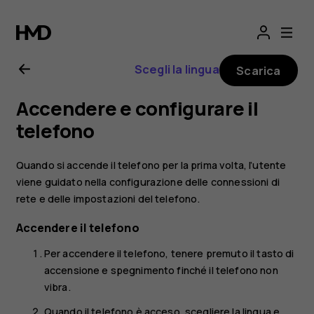
Manuale
d’uso
Scegli la lingua
Scarica
del
Accendere e configurare il
Nokia
telefono
6
Quando si accende il telefono per la prima volta, l’utente
viene guidato nella configurazione delle connessioni di
rete e delle impostazioni del telefono.
Accendere il telefono
Per accendere il telefono, tenere premuto il tasto di
accensione e spegnimento finché il telefono non
vibra.
Quando il telefono è acceso, scegliere la lingua e