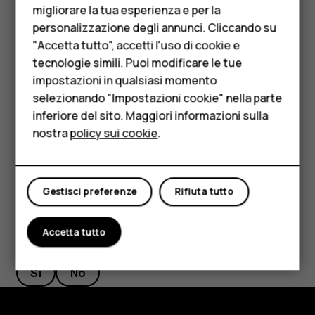
Telefoni per anziani
migliorare la tua esperienza e per la
possibile disattivare la rete dati nelle impostazioni del
personalizzazione degli annunci. Cliccando su
Accessori
telefono. Il metodo di ricerca posizione tramite Wi-Fi è più
"Accetta tutto", accetti l'uso di cookie e
accurato quando i segnali satellitari non sono disponibili,
HMD Terra M
tecnologie simili. Puoi modificare le tue
soprattutto quando ci si trova in un interno o tra edifici alti.
impostazioni in qualsiasi momento
Nei luoghi in cui l’uso del Wi-Fi è soggetto a restrizioni, è
Per le imprese
selezionando "Impostazioni cookie" nella parte
possibile disattivare la funzionalità Wi-Fi nelle
impostazioni del telefono.
inferiore del sito. Maggiori informazioni sulla
Tablet
nostra
policy sui cookie
.
Toccare
Impostazioni
>
Posizione
e attivare la posizione
.
Negozio
Il mio account
Gestisci preferenze
Rifiuta tutto
Accetta tutto
Ti è stato d'aiuto?
Sì
No