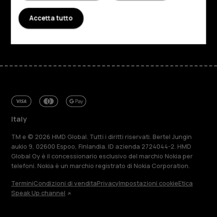
Assistenza
Accetta tutto
Facebook
Instagram
Tiktok
Youtube
Linkedin
Discord
Italy
TM e © 2026 HMD Global. Tutti i diritti riservati. Bertel Jungin
aukio 9, 02600 Espoo, Finlandia. ID azienda 2724044-2. HMD
Global Oy è il concessionario esclusivo del marchio Nokia per
telefoni. Nokia è un marchio registrato di Nokia Corporation.
Termini
Condizioni di vendita
Privacy
Impostazioni cookie
Etica
Speak Up channel