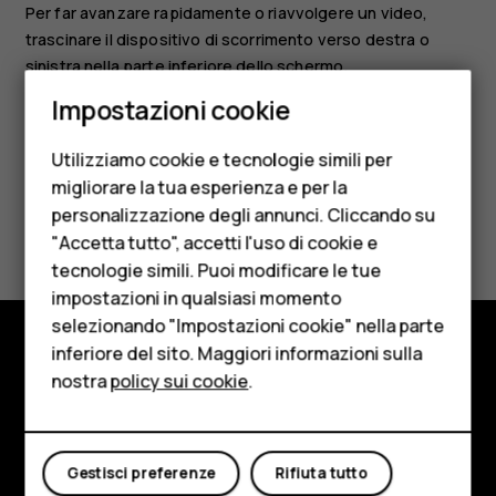
Per far avanzare rapidamente o riavvolgere un video,
trascinare il dispositivo di scorrimento verso destra o
sinistra nella parte inferiore dello schermo.
Smartphone
Impostazioni cookie
Cellulari
Utilizziamo cookie e tecnologie simili per
Telefoni per anziani
migliorare la tua esperienza e per la
personalizzazione degli annunci. Cliccando su
Accessori
Ti è stato d'aiuto?
"Accetta tutto", accetti l'uso di cookie e
HMD Terra M
tecnologie simili. Puoi modificare le tue
Sì
No
impostazioni in qualsiasi momento
Per le imprese
selezionando "Impostazioni cookie" nella parte
inferiore del sito. Maggiori informazioni sulla
Tablet
Negozio
nostra
policy sui cookie
.
Negozio
Informazioni su
Il mio account
Planet and people
Gestisci preferenze
Rifiuta tutto