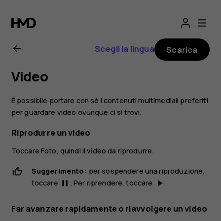
Manuale
d’uso
Scegli la lingua
Scarica
del
Video
Nokia
È possibile portare con sé i contenuti multimediali preferiti
6
per guardare video ovunque ci si trovi.
Riprodurre un video
Toccare
Foto
, quindi il video da riprodurre.
Suggerimento:
per sospendere una riproduzione,
toccare
. Per riprendere, toccare
.
pause
play_arrow
Far avanzare rapidamente o riavvolgere un video