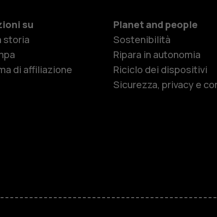
ioni su
Planet and people
 storia
Sostenibilità
Smartphon
mpa
Ripara in autonomia
a di affiliazione
Riciclo dei dispositivi
Sicurezza, privacy e co
Cellulari
Telefoni pe
Accessori
HMD Terra 