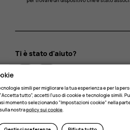
per trovare un dispositivo che è stato assoc
Ti è stato d'aiuto?
Sì
No
ookie
cnologie simili per migliorare la tua esperienza e per la per
Accetta tutto", accetti l'uso di cookie e tecnologie simili. P
asi momento selezionando "Impostazioni cookie" nella parte 
sulla nostra
policy sui cookie
.
Gestisci preferenze
Rifiuta tutto