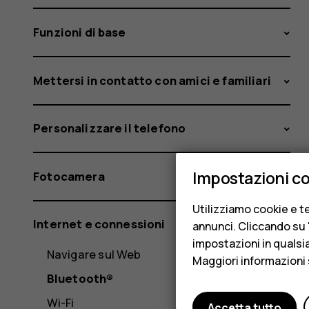
Funzioni di base
Mettersi in contatto con amici e familiari
Personalizzare il telefono
Impostazioni c
Fotocamera
Utilizziamo cookie e te
Internet e connessioni
annunci. Cliccando su "
impostazioni in qualsi
Navigare sul Web
Maggiori informazioni 
Bluetooth®
Wi-Fi
Accetta tutto