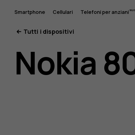
Manuale
Smartphone
Cellulari
Telefoni per anziani
Il mio account
Tutti i dispositivi
d'uso
Nokia 8
del
Nokia