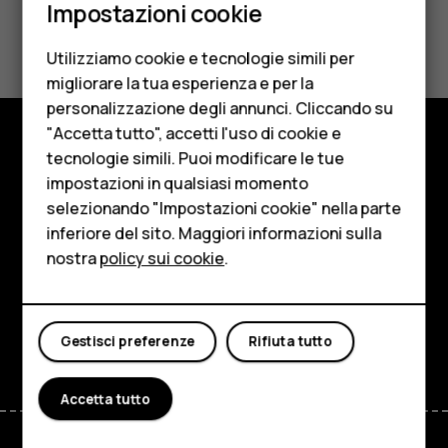
Impostazioni cookie
Cellulari
Ti è stato d'aiuto?
Utilizziamo cookie e tecnologie simili per
Telefoni per anziani
Sì
No
migliorare la tua esperienza e per la
personalizzazione degli annunci. Cliccando su
Accessori
"Accetta tutto", accetti l'uso di cookie e
HMD Terra M
tecnologie simili. Puoi modificare le tue
Negozio
impostazioni in qualsiasi momento
Per le imprese
selezionando "Impostazioni cookie" nella parte
Informazioni su
inferiore del sito. Maggiori informazioni sulla
Tablet
Planet and people
nostra
policy sui cookie
.
Negozio
Assistenza
Facebook
Instagram
Tiktok
Youtube
Linkedin
Discord
Il mio account
Gestisci preferenze
Rifiuta tutto
Accetta tutto