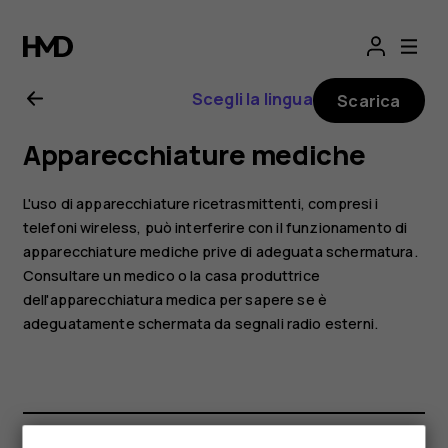
Manuale
d'uso
Scegli la lingua
Scarica
del
Apparecchiature mediche
Nokia
L'uso di apparecchiature ricetrasmittenti, compresi i
8000
telefoni wireless, può interferire con il funzionamento di
apparecchiature mediche prive di adeguata schermatura.
Consultare un medico o la casa produttrice
4G
dell'apparecchiatura medica per sapere se è
adeguatamente schermata da segnali radio esterni.
Smartphone