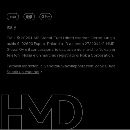
Italy
TM e © 2026 HMD Global. Tutti i diritti riservati. Bertel Jungin
aukio 9, 02600 Espoo, Finlandia. ID azienda 2724044-2. HMD
Global Oy è il concessionario esclusivo del marchio Nokia per
telefoni. Nokia è un marchio registrato di Nokia Corporation.
Termini
Condizioni di vendita
Privacy
Impostazioni cookie
Etica
Speak Up channel
Informazioni su
Ripara, riutilizza, ricicla
Sostenibilità
Assistenza
Italy