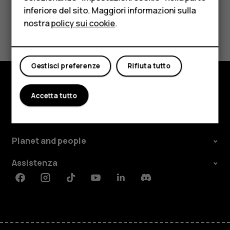
inferiore del sito. Maggiori informazioni sulla
Tablet
nostra
policy sui cookie
.
Ti è stato d'aiuto?
Negozio
Sì
No
Il mio account
Gestisci preferenze
Rifiuta tutto
Accetta tutto
Negozio
Informazioni su
Planet and people
Assistenza
Facebook
Instagram
Tiktok
Youtube
Linkedin
Discord