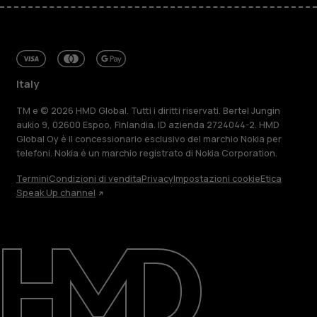
Italy
TM e © 2026 HMD Global. Tutti i diritti riservati. Bertel Jungin
aukio 9, 02600 Espoo, Finlandia. ID azienda 2724044-2. HMD
Global Oy è il concessionario esclusivo del marchio Nokia per
telefoni. Nokia è un marchio registrato di Nokia Corporation.
Termini
Condizioni di vendita
Privacy
Impostazioni cookie
Etica
Speak Up channel
Informazioni su
Ripara, riutilizza, ricicla
Sostenibilità
Assistenza
Italy