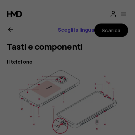
Manuale
d'uso
Scegli la lingua
Scarica
del
Tasti e componenti
Nokia
Il telefono
XR20