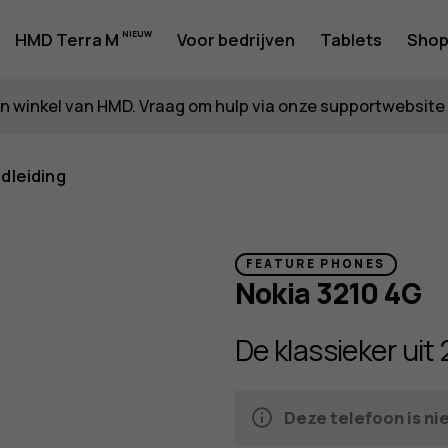
HMD Terra M
Voor bedrijven
Tablets
Sho
p in winkel van HMD. Vraag om hulp via onze supportwebsite 
dleiding
FEATURE PHONES
Nokia 3210 4G
De klassieker uit 
Deze telefoon is ni