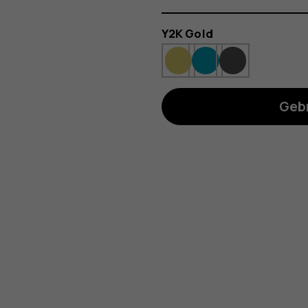
Kleur
Y2K Gold
Gebr