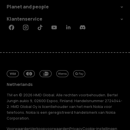
Planet and people
Klantenservice
Facebook
Instagram
Tiktok
Youtube
Linkedin
Discord
Netherlands
TM en © 2026 HMD Global. Alle rechten voorbehouden. Bertel
Jungin aukio 9, 02600 Espoo, Finland. Handelsnummer 2724044-
2. HMD Global Oy is licentiehouder van het merk Nokia voor
telefoons. Nokia is een geregistreerd handelsmerk van Nokia
Corporation.
Voorwaarden
Verkoopvoorwaarden
Privacy
Cookie-instellingen