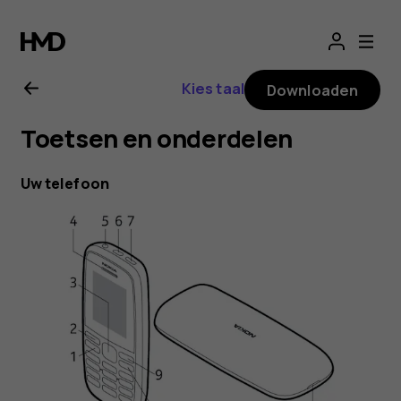
Gebruikershandle
voor
Kies taal
Downloaden
Nokia
Toetsen en onderdelen
105
Uw telefoon
(2019)