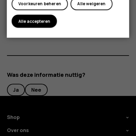
Voorkeuren beheren
Alle weigeren
opgeslagen, kunnen worden gewist.
Sommige accessoires die in deze gebruikershandleiding
Alle accepteren
worden genoemd, zoals een lader, headset of
gegevenskabel zijn mogelijk apart verkrijgbaar.
Was deze informatie nuttig?
Ja
Nee
Shop
Over ons