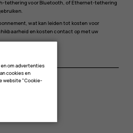
h-tethering
voor Bluetooth, of
Ethernet-tethering
gebruiken.
onnement, wat kan leiden tot kosten voor
chikbaarheid en kosten contact op met uw
n en om advertenties
van cookies en
de website "Cookie-