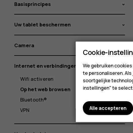
Basisprincipes
Uw tablet beschermen
Camera
Cookie-instelli
We gebruiken cookies 
Internet en verbindingen
te personaliseren. Als
Wifi activeren
soortgelijke technolog
instellingen" te sele
Op het web browsen
Bluetooth®
Alle accepteren
VPN