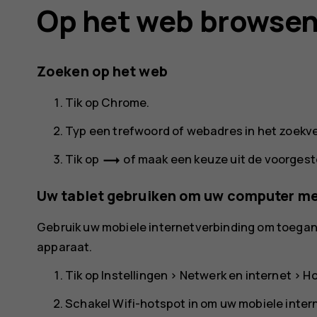
Op het web browse
Zoeken op het web
Tik op
Chrome
.
Typ een trefwoord of webadres in het zoekve
trending_flat
Tik op
of maak een keuze uit de voorges
Uw tablet gebruiken om uw computer met
Gebruik uw mobiele internetverbinding om toegang
apparaat.
Tik op
Instellingen
>
Netwerk en internet
>
Ho
Schakel
Wifi-hotspot
in om uw mobiele intern