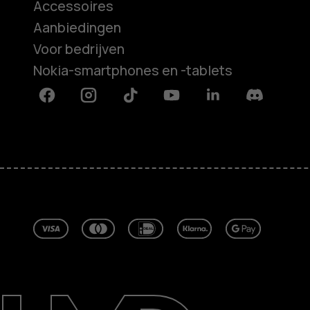
Accessoires
Aanbiedingen
Voor bedrijven
Nokia-smartphones en -tablets
Facebook
Instagram
Tiktok
Youtube
Linkedin
Discord
Over ons
Herstellen, hergebruiken, recycle
Duurzaamheid
Klantenservice