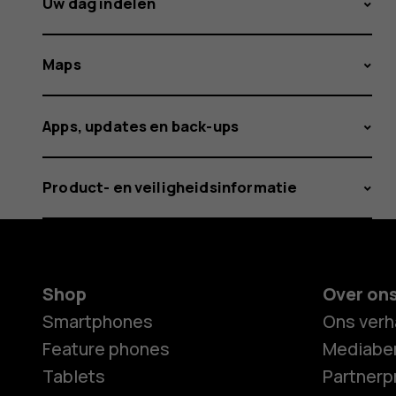
Uw dag indelen
Maps
Apps, updates en back-ups
Product- en veiligheidsinformatie
Shop
Over on
Smartphones
Ons verh
Feature phones
Mediaber
Tablets
Partner