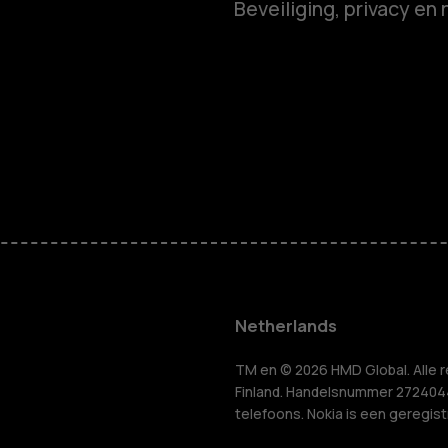
Beveiliging, privacy en 
Smartphon
Feature ph
Accessoire
HMD Terra 
Voor bedrij
Netherlands
Tablets
n
TM en © 2026 HMD Global. Alle r
Finland. Handelsnummer 2724044-
telefoons. Nokia is een geregis