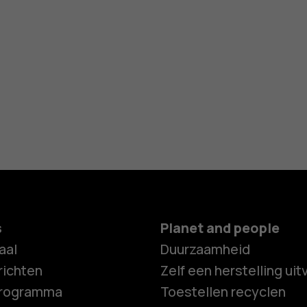
s
Planet and people
aal
Duurzaamheid
ichten
Zelf een herstelling ui
programma
Toestellen recyclen