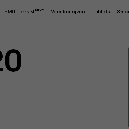
rshandlei
HMD Terra M
Voor bedrijven
Tablets
Sho
20