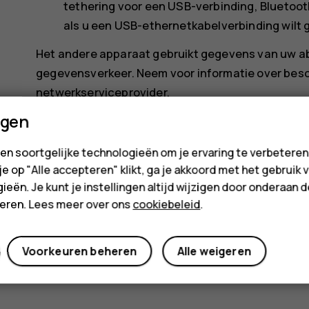
tethering
voor een USB-verbinding,
Bluetoot
als u een USB-ethernetkabelverbinding wilt 
Het andere apparaat gebruikt gegevens van uw ab
gegevensverkeer. Neem voor informatie over bes
netwerkserviceprovider.
ngen
en soortgelijke technologieën om je ervaring te verbetere
 je op "Alle accepteren" klikt, ga je akkoord met het gebruik 
ieën. Je kunt je instellingen altijd wijzigen door onderaan 
cteren. Lees meer over ons
cookiebeleid
.
Was deze informatie nuttig?
Ja
Nee
Voorkeuren beheren
Alle weigeren