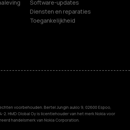
naleving
Software-updates
es
Diensten en reparaties
Toegankelijkheid
ones
s
M
ven
echten voorbehouden. Bertel Jungin aukio 9, 02600 Espoo,
2. HMD Global Oy is licentiehouder van het merk Nokia voor
treerd handelsmerk van Nokia Corporation.