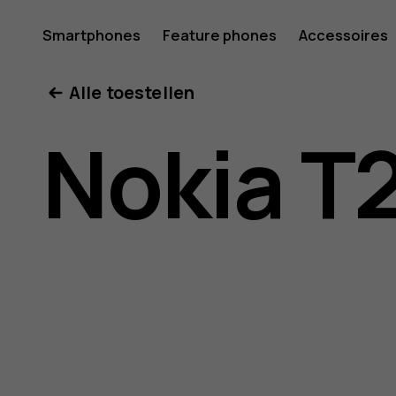
Gebruike
Smartphones
Feature phones
Accessoires
Mijn account
Alle toestellen
voor
Nokia T
Nokia
T20