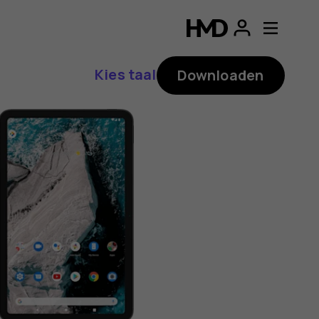
ding
p
Kies taal
Downloaden