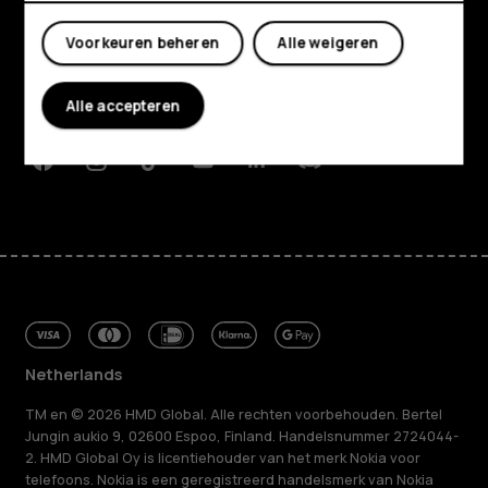
Mijn account
Over ons
Voorkeuren beheren
Alle weigeren
Planet and people
Alle accepteren
Klantenservice
Facebook
Instagram
Tiktok
Youtube
Linkedin
Discord
Netherlands
TM en © 2026 HMD Global. Alle rechten voorbehouden. Bertel
Jungin aukio 9, 02600 Espoo, Finland. Handelsnummer 2724044-
2. HMD Global Oy is licentiehouder van het merk Nokia voor
telefoons. Nokia is een geregistreerd handelsmerk van Nokia