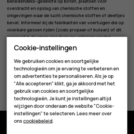
benedendeks-gedeelte op boten, plaatsen voor
overdracht en opslag van chemische stoffen en
omgevingen waar de lucht chemische stoffen of deeltjes
bevat. Informeer bij de fabrikanten van voertuigen die op
vloeibare gassen rijden (zoals propaan of butaan) of dit
apparaat in de omgeving daarvan veilig kan worden
gebruikt.
Smartphones
Cookie-instellingen
Feature phones
We gebruiken cookies en soortgelijke
technologieën om je ervaring te verbeteren en
Accessoires
om advertenties te personaliseren. Als je op
HMD Terra M
"Alle accepteren" klikt, ga je akkoord met het
Was deze informatie nuttig?
gebruik van cookies en soortgelijke
Voor bedrijven
technologieën. Je kunt je instellingen altijd
Ja
Nee
wijzigen door onderaan de website "Cookie-
Tablets
instellingen" te selecteren. Lees meer over
Shop
ons
cookiebeleid
.
Shop