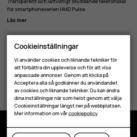
Transparent och lättviktigt skyddande telefonskal
för smartphoneserien HMD Pulse.
Läs mer
Letar du efter Nokia-
Cookieinställningar
telefonaccessoarer?
Smartphones
Vi använder cookies och liknande tekniker för
Mobiltelefoner
att förbättra din upplevelse och för att visa
Hitta produktinformation om Nokia-
anpassade annonser. Genom att klicka på
telefonaccessoarer här.
Tillbehör
Acceptera alla så godkänner du användandet
av cookies och liknande tekniker. Du kan ändra
HMD Terra M
Ta en titt
dina inställningar när som helst genom att välja
Surfplattor
Cookieinställningar längst ner på webbplatsen.
Mer information om vår
cookiepolicy
.
Mitt konto
Vill du få de senaste