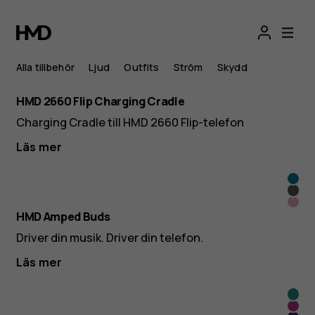
Browse
Android
Alla tillbehör
Ljud
Outfits
Ström
Skydd
phone
HMD 2660 Flip Charging Cradle
accessories
Charging Cradle till HMD 2660 Flip-telefon
Läs mer
Cya
Svar
Rosa
HMD Amped Buds
Driver din musik. Driver din telefon.
Läs mer
Cya
Pink