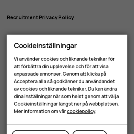
Recruitment Privacy Policy
Cookieinställningar
Smartphones
Vi använder cookies och liknande tekniker för
Mobiltelefoner
att förbättra din upplevelse och för att visa
HMD Global Cookie Policy
anpassade annonser. Genom att klicka på
Tillbehör
Acceptera alla så godkänner du användandet
av cookies och liknande tekniker. Du kan ändra
HMD Terra M
HMD Global Cookie Policy
dina inställningar när som helst genom att välja
Surfplattor
Cookieinställningar längst ner på webbplatsen.
Mer information om vår
cookiepolicy
.
Mitt konto