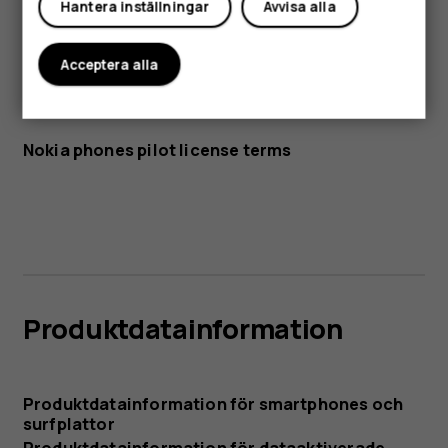
Hantera inställningar
Avvisa alla
Nokia phones pilot license
Acceptera alla
terms
Nokia phones pilot license terms
Produktdatainformation
Produktdatainformation för smartphones och
surfplattor