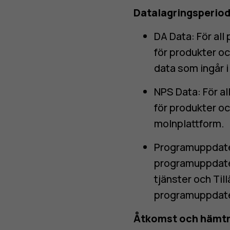
Datalagringsperiod
DA Data: För all
för produkter oc
data som ingår i
NPS Data: För al
för produkter oc
molnplattform.
Programuppdateri
programuppdate
tjänster
och
Til
programuppdater
Åtkomst och hämtn