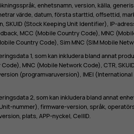
ökningsspråk, enhetsnamn, version, källa, generis
trar värde, datum, första starttid, offsettid, m
 SKUID (Stock Keeping Unit Identifier), IP-adres
eedback, MCC (Mobile Country Code), MNC (Mobil
obile Country Code), Sim MNC (SIM Mobile Netw
ingsdata 1, som kan inkludera bland annat pro
 Code), MNC (Mobile Network Code), CTR, SKUID
version (programvaruversion), IMEI (Internationa
ingsdata 2, som kan inkludera bland annat enh
Unit-nummer), firmware-version, språk, operatör
rsion, plats, APP-nyckel, CellID.