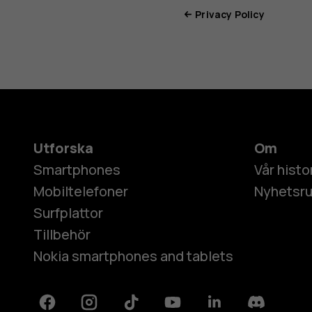
Privacy Policy
Utforska
Om
Smartphones
Vår histo
Mobiltelefoner
Nyhetsr
Surfplattor
Tillbehör
Nokia smartphones and tablets
Facebook
Instagram
Tiktok
Youtube
Linkedin
Discord