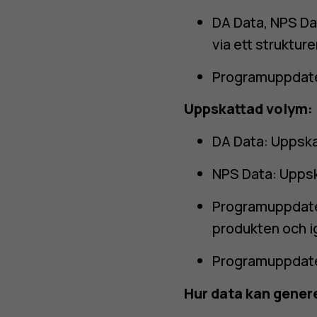
DA Data, NPS Da
via ett struktur
Programuppdater
Uppskattad volym:
DA Data: Uppskat
NPS Data: Uppsk
Programuppdater
produkten och i
Programuppdater
Hur data kan gener