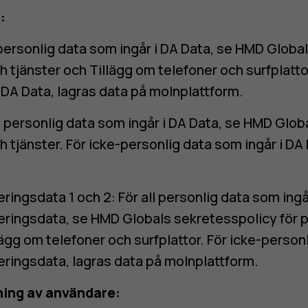
:
 personlig data som ingår i DA Data, se
HMD Global
h tjänster
och
Tillägg om telefoner och surfplatto
 DA Data, lagras data på molnplattform.
l personlig data som ingår i DA Data, se
HMD Globa
h tjänster
. För icke-personlig data som ingår i DA
ngsdata 1 och 2: För all personlig data som ingår
ringsdata, se
HMD Globals sekretesspolicy för 
lägg om telefoner och surfplattor
. För icke-person
ingsdata, lagras data på molnplattform.
ing av användare: