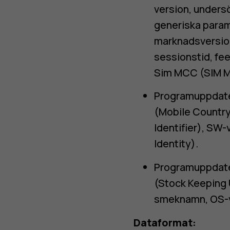
version, unders
generiska parame
marknadsversion,
sessionstid, f
Sim MCC (SIM M
Programuppdater
(Mobile Country
Identifier), SW-
Identity).
Programuppdater
(Stock Keeping 
smeknamn, OS-ve
Dataformat: