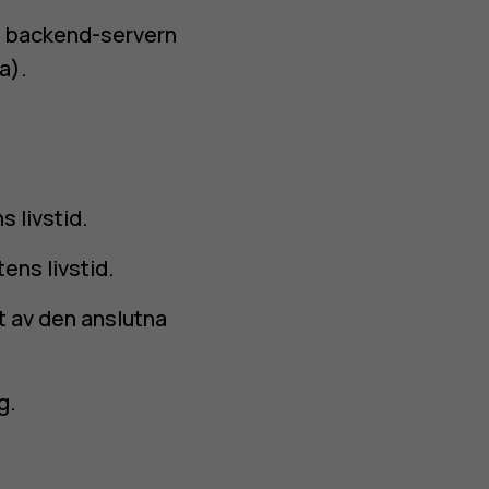
ll backend-servern
a).
 livstid.
ens livstid.
 av den anslutna
g.