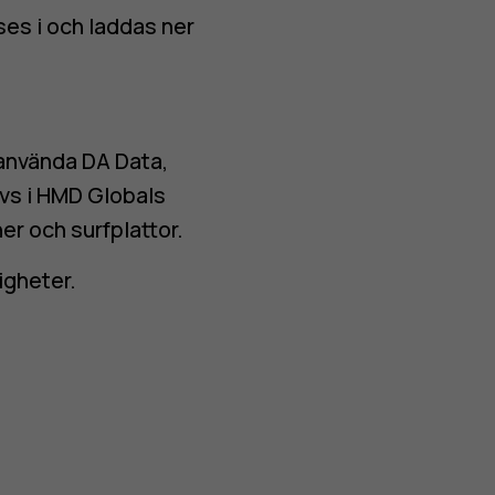
es i och laddas ner
använda DA Data,
vs i
HMD Globals
er och surfplattor
.
igheter.