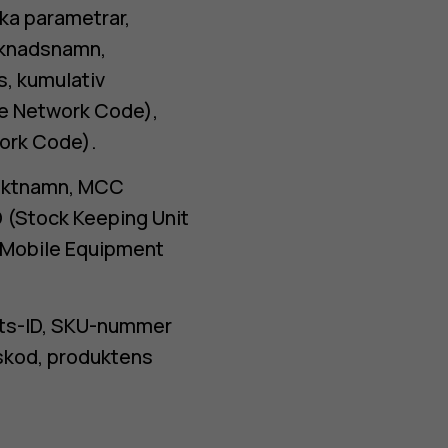
ka parametrar,
arknadsnamn,
s, kumulativ
e Network Code),
ork Code).
duktnamn, MCC
 (Stock Keeping Unit
l Mobile Equipment
ets-ID, SKU-nummer
skod, produktens