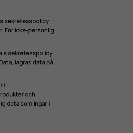
s sekretesspolicy
r
. För icke-personlig
ls sekretesspolicy
 Data, lagras data på
 i
produkter och
lig data som ingår i