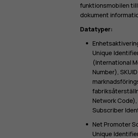
funktionsmobilen ti
dokument informatio
Datatyper:
Enhetsaktiverin
Unique Identifie
(International M
Number), SKUID (
marknadsförings
fabriksåterstäl
Network Code), I
Subscriber Ident
Net Promoter Sc
Unique Identifie