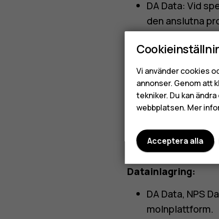
DA Data: Vid spec
den anslutna pr
kortet byts.
Cookieinställni
NPS Data: Vid sp
Vi använder cookies oc
56 (försök igen 
annonser. Genom att k
installationen a
tekniker. Du kan ändra 
webbplatsen. Mer info
Programuppdater
produkten och e
Acceptera alla
Programuppdateri
Datainlagring:
DA Data, NPS Da
molnplattform.