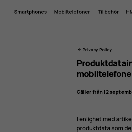
HMD:s
Smartphones
Mobiltelefoner
Tillbehör
HM
Mitt konto
integrite
Privacy Policy
Produktdatain
mobiltelefone
Gäller från 12 septem
I enlighet med artik
produktdata som den