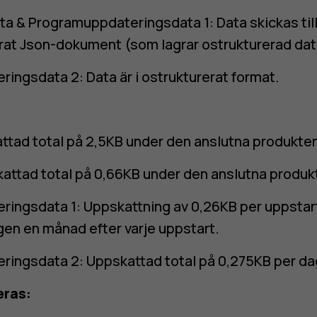
ta & Programuppdateringsdata 1: Data skickas ti
erat Json-dokument (som lagrar ostrukturerad dat
ingsdata 2: Data är i ostrukturerat format.
tad total på 2,5KB under den anslutna produktens
attad total på 0,66KB under den anslutna produkt
ingsdata 1: Uppskattning av 0,26KB per uppstart
gen en månad efter varje uppstart.
ingsdata 2: Uppskattad total på 0,275KB per da
eras: