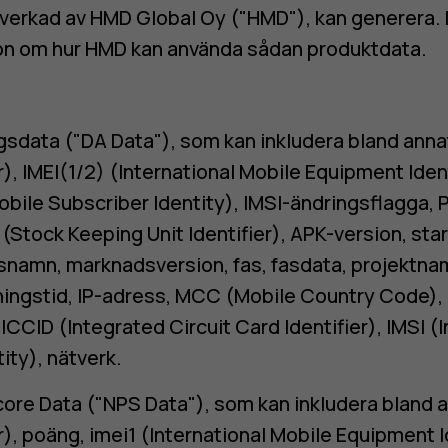
llverkad av HMD Global Oy ("HMD"), kan generera.
n om hur HMD kan använda sådan produktdata.
gsdata ("DA Data"), som kan inkludera bland anna
r), IMEI(1/2) (International Mobile Equipment Iden
obile Subscriber Identity), IMSI-ändringsflagga, 
Stock Keeping Unit Identifier), APK-version, star
namn, marknadsversion, fas, fasdata, projektna
lningstid, IP-adress, MCC (Mobile Country Code)
CCID (Integrated Circuit Card Identifier), IMSI (
ity), nätverk.
ore Data ("NPS Data"), som kan inkludera bland a
r), poäng, imei1 (International Mobile Equipment I