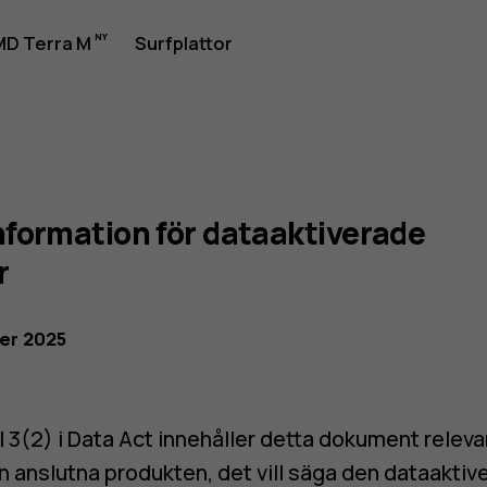
D Terra M
Surfplattor
tsportal
formation för dataaktiverade
r
ber 2025
el 3(2) i Data Act innehåller detta dokument relev
 anslutna produkten, det vill säga den dataaktiv