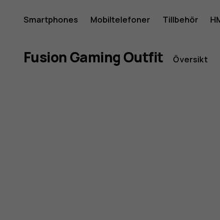
HMD
Smartphones
Mobiltelefoner
Tillbehör
HM
Mitt konto
Fusion
Fusion Gaming Outfit
Översikt
Gaming
Outfit