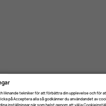
ngar
h liknande tekniker för att förbättra din upplevelse och för 
licka på Acceptera alla så godkänner du användandet av coo
dina inställningar när som helst genom att välja Cookieinstäl