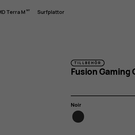
D Terra M
Surfplattor
TILLBEHÖR
Fusion Gaming 
Färg
Noir