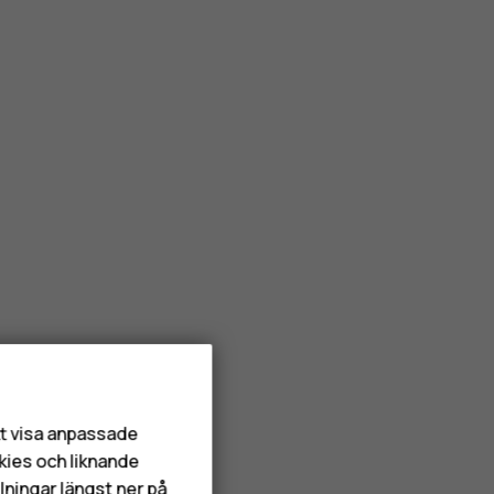
att visa anpassade
kies och liknande
lningar längst ner på