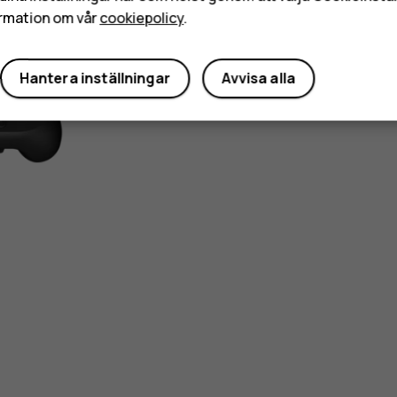
rmation om vår
cookiepolicy
.
Hantera inställningar
Avvisa alla