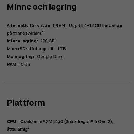
Minne och lagring
Alternativ för virtuellt RAM
:
Upp till 4–12 GB beroende
3
på minnesvariant
4
Intern lagring:
128 GB
MicroSD-stöd upp till:
1 TB
Molnlagring:
Google Drive
RAM:
4 GB
Plattform
CPU:
Qualcomm® SM4450 (Snapdragon® 4 Gen 2),
4
åttakärnig