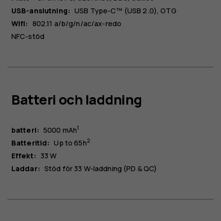
USB-anslutning:
USB Type-C™ (USB 2.0), OTG
Wifi:
802.11 a/b/g/n/ac/ax-redo
NFC-stöd
Batteri och laddning
1
batteri:
5000 mAh
2
Batteritid:
Up to 65h
Effekt:
33 W
Laddar:
Stöd för 33 W-laddning (PD & QC)