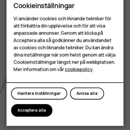
Cookieinställningar
Smartphones
Vi använder cookies och liknande tekniker för
Mobiltelefoner
att förbättra din upplevelse och för att visa
anpassade annonser. Genom att klicka på
Tillbehör
Acceptera alla så godkänner du användandet
av cookies och liknande tekniker. Du kan ändra
HMD Terra M
dina inställningar när som helst genom att välja
Surfplattor
Cookieinställningar längst ner på webbplatsen.
Mer information om vår
cookiepolicy
.
Mitt konto
Hantera inställningar
Avvisa alla
Acceptera alla