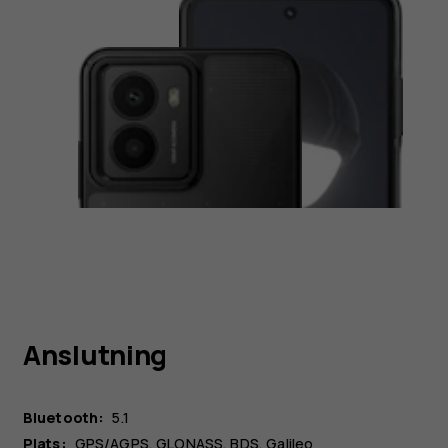
Anslutning
Bluetooth:
5.1
Plats:
GPS/AGPS, GLONASS, BDS, Galileo