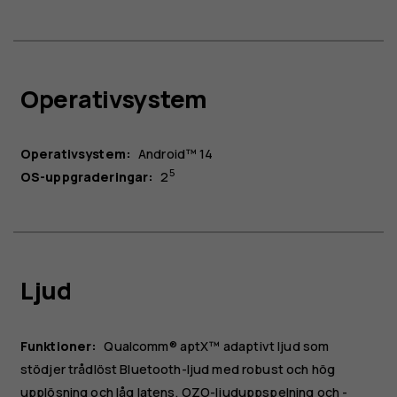
Operativsystem
Operativsystem:
Android™ 14
5
OS-uppgraderingar:
2
Ljud
Funktioner:
Qualcomm® aptX™ adaptivt ljud som
stödjer trådlöst Bluetooth-ljud med robust och hög
upplösning och låg latens. OZO-ljuduppspelning och -