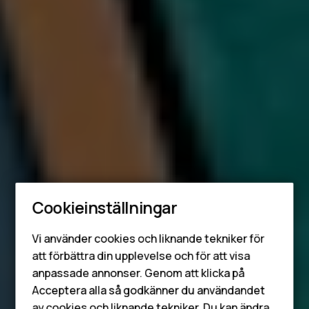
Cookieinställningar
Smartphones
Vi använder cookies och liknande tekniker för
Mobiltelefoner
att förbättra din upplevelse och för att visa
anpassade annonser. Genom att klicka på
Tillbehör
Acceptera alla så godkänner du användandet
av cookies och liknande tekniker. Du kan ändra