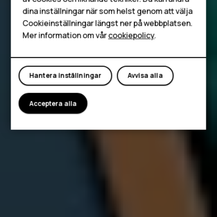
HMD Terra M
dina inställningar när som helst genom att välja
Surfplattor
Cookieinställningar längst ner på webbplatsen.
Mer information om vår
cookiepolicy
.
Mitt konto
Hantera inställningar
Avvisa alla
Acceptera alla