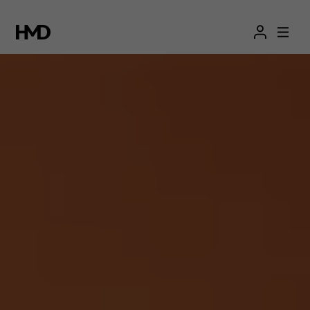
Nokia
C02
smartphone