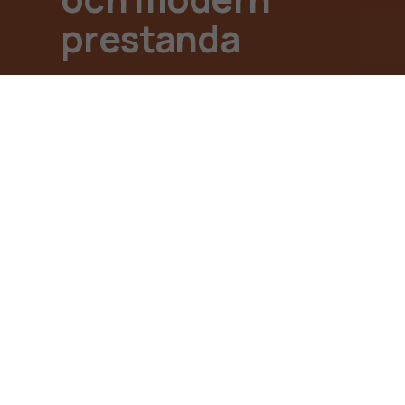
Kundservice
prestanda
Sweden
Utformad för att hålla
Tuffare mot att tappas i golvet tack vare ökad
hållbarhet och fall-testad design.
Batterikraft under hela dagen
Njut av flera timmars samtals- och speltid med de