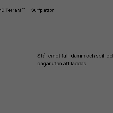
D Terra M
Surfplattor
one
Står emot fall, damm och spill och
dagar utan att laddas.