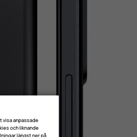
att visa anpassade
kies och liknande
lningar längst ner på