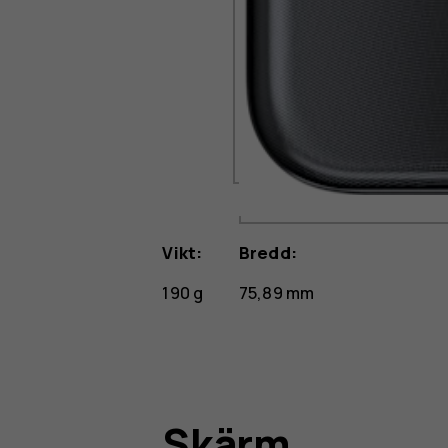
Vikt:
Bredd:
190 g
75,89 mm
Skärm