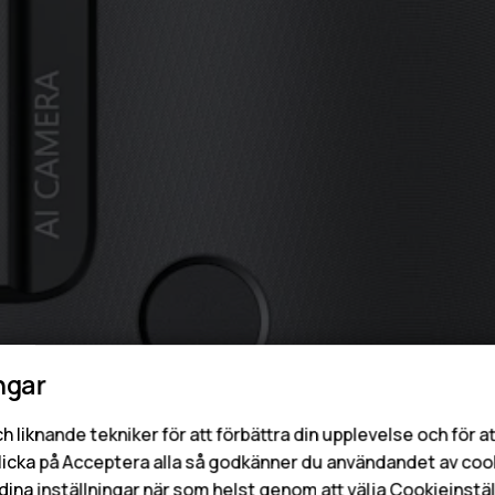
ngar
h liknande tekniker för att förbättra din upplevelse och för 
licka på Acceptera alla så godkänner du användandet av coo
dina inställningar när som helst genom att välja Cookieinstäl