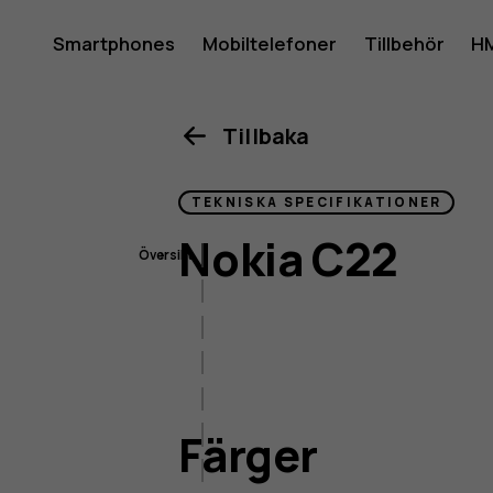
Nokia
Smartphones
Mobiltelefoner
Tillbehör
HM
Mitt konto
C22-
Tillbaka
TEKNISKA SPECIFIKATIONER
smartph
Nokia C22
Översikt
Färger
Storlek och vikt
Skärm
bildbehandling
Färger
Anslutning
Batteri och laddning