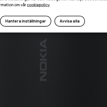
rmation om vår
cookiepolicy
.
Hantera inställningar
Avvisa alla