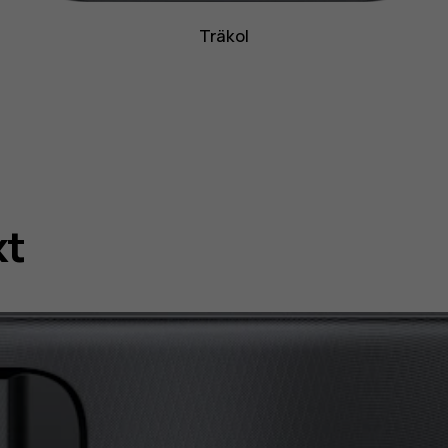
Träkol
kt