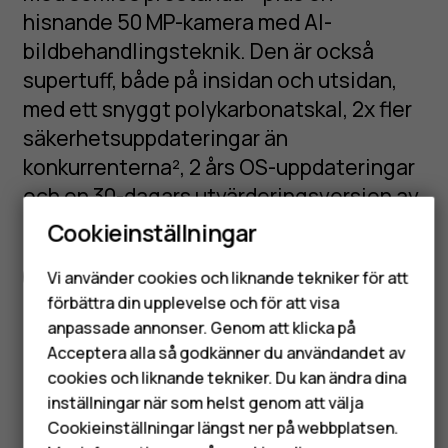
hisnande 50 MP-kamera med AI-
bildbehandlingsteknik. Den är också
supertuff, både på insidan och utsidan,
med ett snyggt polykarbonatskal, 2x fler
säkerhetsuppdateringar än
konkurrenterna², 2 års OS-uppdateringar
och en 30-dagars utvärderingsversion av
Smartphones
ExpressVPN.
Cookieinställningar
Mobiltelefoner
Fullständiga specifikationer
Vi använder cookies och liknande tekniker för att
förbättra din upplevelse och för att visa
Tillbehör
anpassade annonser. Genom att klicka på
HMD Terra M
Acceptera alla så godkänner du användandet av
cookies och liknande tekniker. Du kan ändra dina
Surfplattor
inställningar när som helst genom att välja
Got questions?
Cookieinställningar längst ner på webbplatsen.