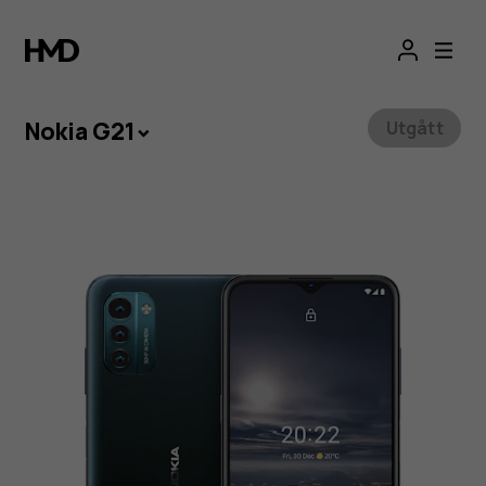
Nokia
G21-
smartphone
Nokia G21
Utgått