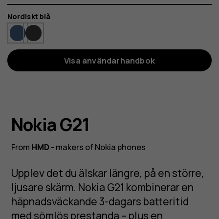
Färg
Nordiskt blå
Visa användarhandbok
Nokia G21
From
HMD
- makers of Nokia phones
Upplev det du älskar längre, på en större,
ljusare skärm. Nokia G21 kombinerar en
häpnadsväckande 3-dagars batteritid
med sömlös prestanda – plus en