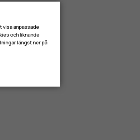
att visa anpassade
kies och liknande
lningar längst ner på