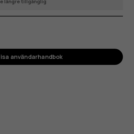
e längre tillgänglig
isa användarhandbok