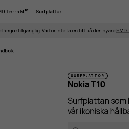
D Terra M
Surfplattor
 längre tillgänglig. Varför inte ta en titt på den nyare
HMD 
ndbok
SURFPLATTOR
Nokia T10
Surfplattan som k
vår ikoniska hållb