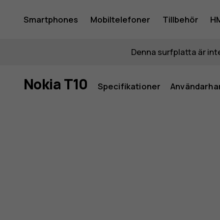
Nokia
Smartphones
Mobiltelefoner
Tillbehör
HM
Mitt konto
T10
Denna surfplatta är inte
Nokia T10
Specifikationer
Användarha