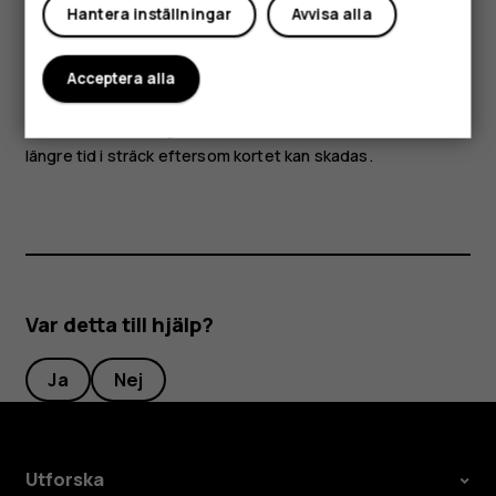
godkänts för användning med denna enhet via
Hantera inställningar
Avvisa alla
ljudkontakten.
Delar av enheten är magnetiska. Enheten kan dra till sig
Acceptera alla
material som innehåller metall. Placera inte kreditkort och
andra kort med magnetremsa nära enheten under en
längre tid i sträck eftersom kortet kan skadas.
Var detta till hjälp?
Ja
Nej
Utforska