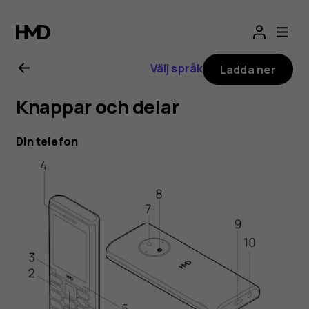
HMD
110
Välj språk
Ladda ner
4G
Knappar och delar
användarhandbo
Din telefon