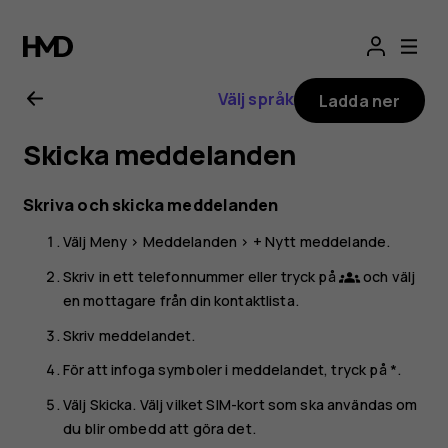
HMD
110
Välj språk
Ladda ner
4G
Skicka meddelanden
användarhandbo
Skriva och skicka meddelanden
Välj
Meny
>
Meddelanden
>
+ Nytt meddelande
.
Skriv in ett telefonnummer eller tryck på
och välj
groups
en mottagare från din kontaktlista.
Skriv meddelandet.
För att infoga symboler i meddelandet, tryck på *.
Välj
Skicka
. Välj vilket SIM-kort som ska användas om
du blir ombedd att göra det.