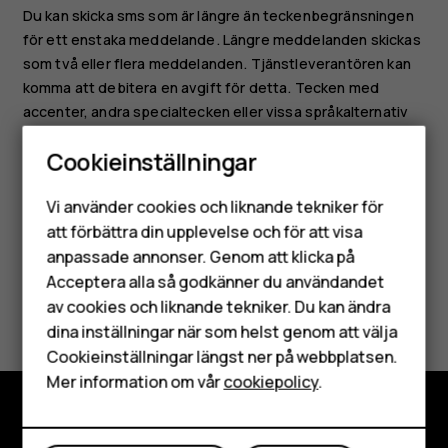
Du kan skicka sms som är längre än teckenbegränsningen
för ett enstaka meddelande. Längre meddelanden skickas
som två eller flera meddelanden. Tjänstleverantören kan
komma att debitera en avgift för detta. Tecken med
accenter, andra specialtecken eller vissa språkalternativ
kräver mer utrymme, vilket begränsar antalet tecken som
Cookieinställningar
kan skickas i ett enstaka meddelande.
Smartphones
Vi använder cookies och liknande tekniker för
Mobiltelefoner
att förbättra din upplevelse och för att visa
anpassade annonser. Genom att klicka på
Tillbehör
Acceptera alla så godkänner du användandet
Var detta till hjälp?
av cookies och liknande tekniker. Du kan ändra
HMD Terra M
dina inställningar när som helst genom att välja
Surfplattor
Ja
Nej
Cookieinställningar längst ner på webbplatsen.
Mer information om vår
cookiepolicy
.
Mitt konto
Utforska