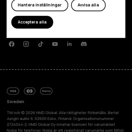
Hantera inställningar
Avvisa alla
Om
Acceptera alla
Planet and people
Kundservice
Facebook
Instagram
Tiktok
Youtube
Linkedin
Discord
Sweden
TM och © 2026 HMD Global. Alla rättigheter förbehålls. Bertel
Jungin aukio 9, 02600 Esbo, Finland. Organisationsnummer
2724044-2. HMD Global Oy innehar licensen för varumärket
Nokia för telefoner. Nokia är ett registrerat varumärke som tillhör