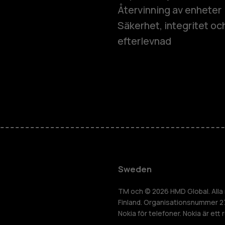
Återvinning av enheter
Säkerhet, integritet oc
efterlevnad
Smartphon
Mobiltelefo
Tillbehör
Sweden
HMD Terra 
TM och © 2026 HMD Global. Alla r
Finland. Organisationsnummer 2
Nokia för telefoner. Nokia är ett