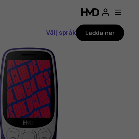
Välj språk
Ladda ner