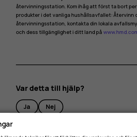
återvinningsstation. Kom ihåg att först ta bort pe
produkter i det vanliga hushållsavfallet: Återvinn 
återvinningsstation, kontakta din lokala avfalls
och dess tillgänglighet i ditt land på
www.hmd.com/
Var detta till hjälp?
Ja
Nej
ngar