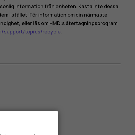
rsonlig information från enheten. Kasta inte dessa
dem i stället. För information om din närmaste
myndighet, eller läs om HMD:s återtagningsprogram
support/topics/recycle
.