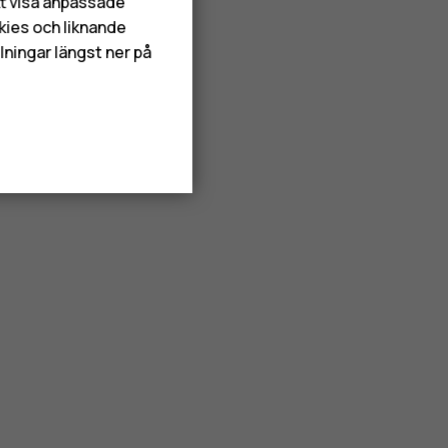
att visa anpassade
kies och liknande
lningar längst ner på