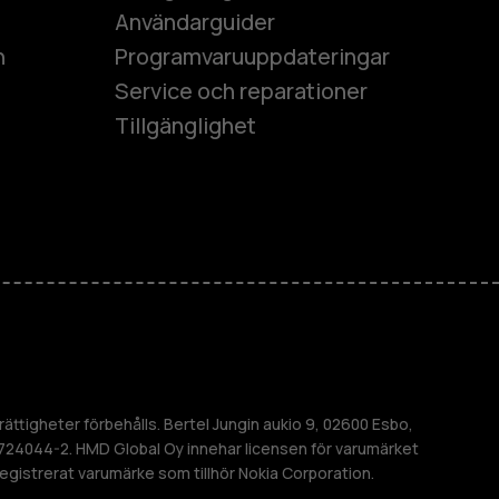
Användarguider
h
Programvaruuppdateringar
Service och reparationer
Tillgänglighet
es
ner
M
ättigheter förbehålls. Bertel Jungin aukio 9, 02600 Esbo,
724044-2. HMD Global Oy innehar licensen för varumärket
 registrerat varumärke som tillhör Nokia Corporation.