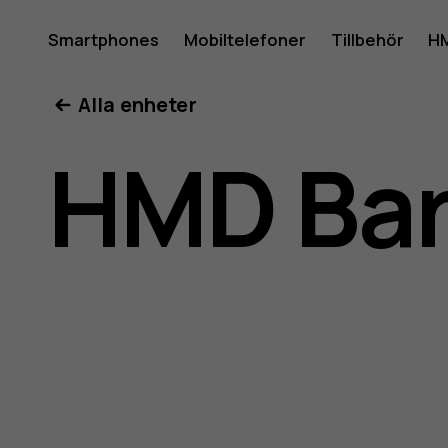
HMD
Smartphones
Mobiltelefoner
Tillbehör
HM
Mitt konto
Alla enheter
Barça
HMD Bar
3210
använda