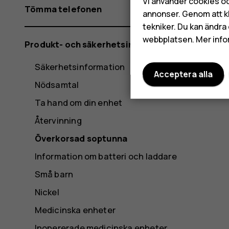
Vi använder cookies oc
Tömma telefonen
annonser. Genom att k
tekniker. Du kan ändra 
webbplatsen. Mer info
Produkt- och säkerhetsinformation
Säkerhetsinformation
Acceptera alla
Nödsamtal
Ta hand om din enhet
Återvinning
Överkorsad soptunna
Information om batteri och laddare
Små barn
Nickel
Medicinska enheter
Inopererade medicinska enheter