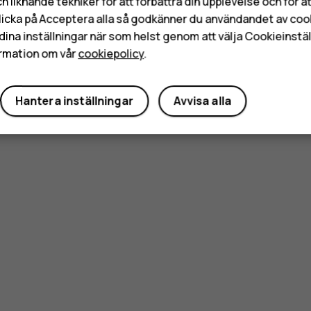
h liknande tekniker för att förbättra din upplevelse och för 
licka på Acceptera alla så godkänner du användandet av coo
dina inställningar när som helst genom att välja Cookieinstäl
rmation om vår
cookiepolicy
.
Hantera inställningar
Avvisa alla