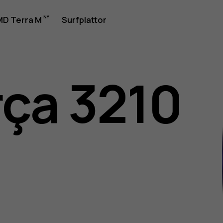
D Terra M
Surfplattor
ça 3210
rhandbok