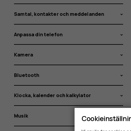
Samtal, kontakter och meddelanden
Anpassa din telefon
Kamera
Bluetooth
Klocka, kalender och kalkylator
Musik
Cookieinställni