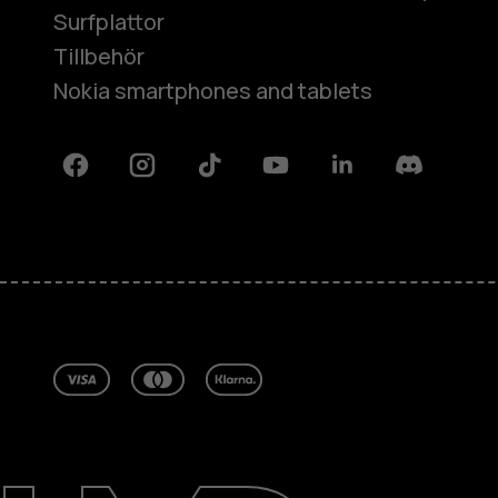
Surfplattor
Tillbehör
Nokia smartphones and tablets
Facebook
Instagram
Tiktok
Youtube
Linkedin
Discord
Om
Reparera, återanvända, återvinna
Hållbarhet