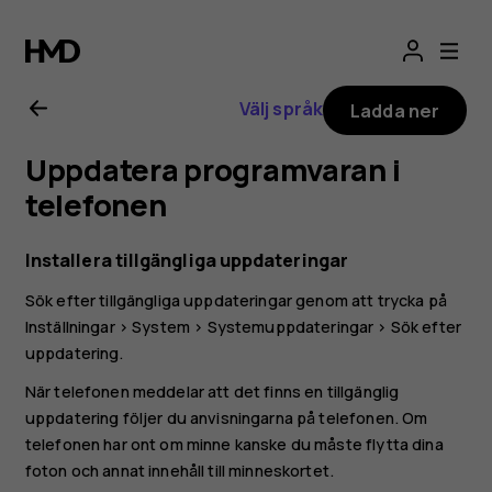
Användarhandbo
för
Välj språk
Ladda ner
HMD
Uppdatera programvaran i
Pulse
telefonen
Installera tillgängliga uppdateringar
Sök efter tillgängliga uppdateringar genom att trycka på
Inställningar
>
System
>
Systemuppdateringar
>
Sök efter
uppdatering
.
När telefonen meddelar att det finns en tillgänglig
uppdatering följer du anvisningarna på telefonen. Om
telefonen har ont om minne kanske du måste flytta dina
foton och annat innehåll till minneskortet.