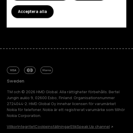
Planet and people
Acceptera alla
Kundservice
Facebook
Instagram
Tiktok
Youtube
Linkedin
Discord
Sweden
TM och © 2026 HMD Global. Alla rättigheter förbehålls. Bertel
Jungin aukio 9, 02600 Esbo, Finland. Organisationsnummer
2724044-2. HMD Global Oy innehar licensen för varumärket
Nokia för telefoner. Nokia är ett registrerat varumärke som tillhör
Nokia Corporation.
Villkor
Integritet
Cookieinställningar
Etik
Speak Up channel