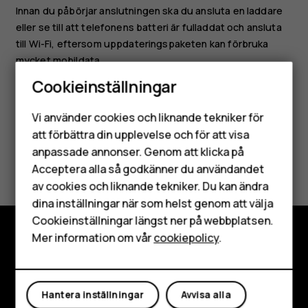
Innan du påbörjar anslutningen ska du ansluta en laddare
eller se till att telefonens batteri är fulladdat och ansluta
till Wi-Fi, eftersom uppdateringspaketen kan förbruka
mycket mobildata.
Cookieinställningar
Smartphones
Vi använder cookies och liknande tekniker för
Mobiltelefoner
att förbättra din upplevelse och för att visa
anpassade annonser. Genom att klicka på
Var detta till hjälp?
Tillbehör
Acceptera alla så godkänner du användandet
av cookies och liknande tekniker. Du kan ändra
HMD Terra M
Ja
Nej
dina inställningar när som helst genom att välja
Surfplattor
Cookieinställningar längst ner på webbplatsen.
Mer information om vår
cookiepolicy
.
Utforska
Mitt konto
Om
Hantera inställningar
Avvisa alla