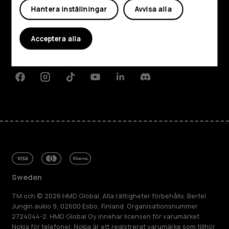
Hantera inställningar
Avvisa alla
Om
Acceptera alla
Planet and people
Kundservice
Facebook
Instagram
Tiktok
Youtube
Linkedin
Discord
Sweden
TM och © 2026 HMD Global. Alla rättigheter förbehålls. Bertel
Jungin aukio 9, 02600 Esbo, Finland. Organisationsnummer
2724044-2. HMD Global Oy innehar licensen för varumärket
Nokia för telefoner. Nokia är ett registrerat varumärke som tillhör