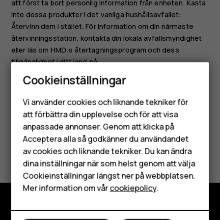
att först ta bort personlig information från enheten. Kasta
inte dessa produkter i det vanliga hushållsavfallet:
Återvinn dem i stället. För information om din närmaste
återvinningsstation, kontakta din lokala avfallsmyndighet
eller läs om HMD:s återtagningsprogram och dess
tillgänglighet i ditt land på
www.hmd.com/phones/support/topics/recycle
.
Cookieinställningar
Smartphones
Vi använder cookies och liknande tekniker för
Mobiltelefoner
att förbättra din upplevelse och för att visa
anpassade annonser. Genom att klicka på
Tillbehör
Acceptera alla så godkänner du användandet
Var detta till hjälp?
av cookies och liknande tekniker. Du kan ändra
HMD Terra M
dina inställningar när som helst genom att välja
Surfplattor
Ja
Nej
Cookieinställningar längst ner på webbplatsen.
Mer information om vår
cookiepolicy
.
Mitt konto
Utforska