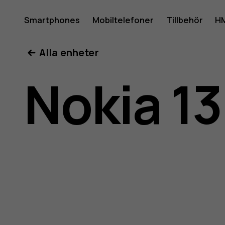
Nokia
Smartphones
Mobiltelefoner
Tillbehör
HM
Mitt konto
Alla enheter
130
Nokia 1
2017
–