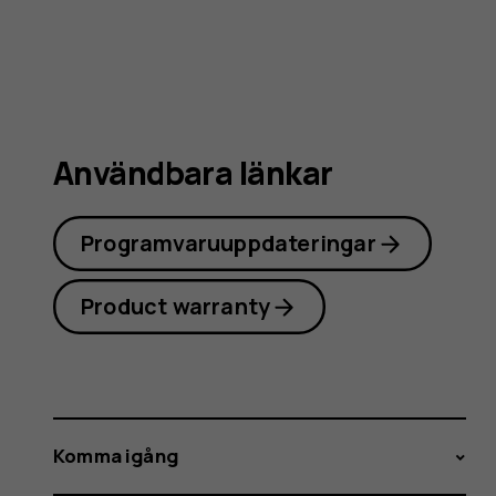
använda
Användbara länkar
Programvaruuppdateringar
Product warranty
Komma igång