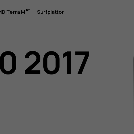
D Terra M
Surfplattor
30 2017