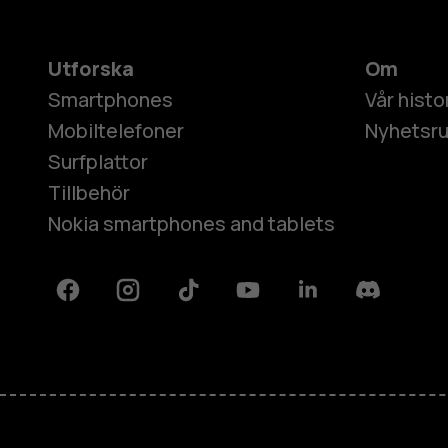
Utforska
Om
Smartphones
Vår histo
Mobiltelefoner
Nyhetsr
Surfplattor
Tillbehör
Nokia smartphones and tablets
Facebook
Instagram
Tiktok
Youtube
Linkedin
Discord