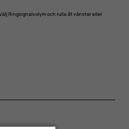
 Välj
Ringsignalvolym
och rulla åt vänster eller