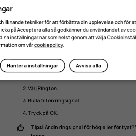
ngar
Ja
Nej
Ändra ring- eller m
h liknande tekniker för att förbättra din upplevelse och för 
licka på Acceptera alla så godkänner du användandet av coo
dina inställningar när som helst genom att välja Cookieinstäl
rmation om vår
cookiepolicy
.
Du kan välja en ny ring- eller meddelandesignal.
Ändra ringsignalen
Hantera inställningar
Avvisa alla
Välj
Meny
>
>
Toner
.
Välj
Rington
.
Rulla till en ringsignal.
Tryck på
OK
.
Tips!
Är din ringsignal för hög eller för tyst?
höger.