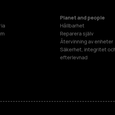
Planet and people
ria
Hållbarhet
um
Reparera själv
Återvinning av enheter
Säkerhet, integritet oc
efterlevnad
Smartphon
Mobiltelefo