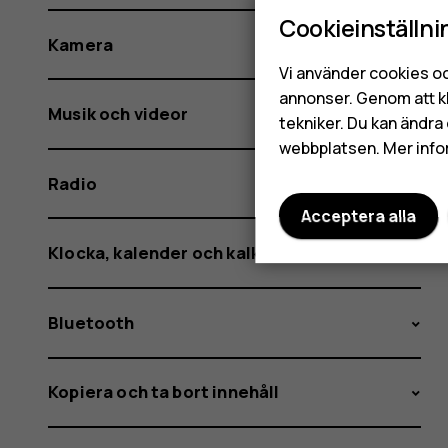
Cookieinställni
Kamera
Vi använder cookies oc
annonser. Genom att k
Musik och videor
tekniker. Du kan ändra 
webbplatsen. Mer info
Radio
Acceptera alla
Klocka, kalender och kalkylator
Bluetooth
Kopiera och ta bort innehåll