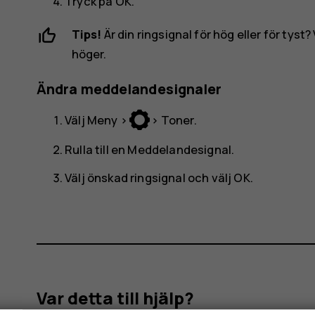
Tryck på
OK
.
Tips!
Är din ringsignal för hög eller för tyst?
höger.
Ändra meddelandesignaler
Välj
Meny
>
>
Toner
.
Rulla till en
Meddelandesignal
.
Välj önskad ringsignal och välj
OK
.
Var detta till hjälp?