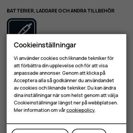
BATTERIER, LADDARE OCH ANDRA TILLBEHÖR
Cookieinställningar
Smartphones
Använd endast batterier, laddare och andra tillbehör som
Vi använder cookies och liknande tekniker för
Mobiltelefoner
har godkänts av HMD Global Oy för användning med denna
att förbättra din upplevelse och för att visa
enhet. Anslut inte inkompatibla produkter.
anpassade annonser. Genom att klicka på
Tillbehör
Acceptera alla så godkänner du användandet
HÅLL ENHETEN TORR
av cookies och liknande tekniker. Du kan ändra
HMD Terra M
dina inställningar när som helst genom att välja
Surfplattor
Cookieinställningar längst ner på webbplatsen.
Mer information om vår
cookiepolicy
.
Mitt konto
Om din enhet är vattentålig, se IP-märkningen i enhetens