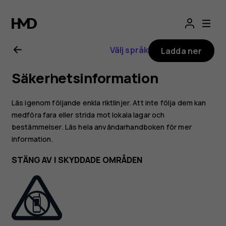
Användarhandbo
för
Välj språk
Ladda ner
Nokia
Säkerhetsinformation
225
Läs igenom följande enkla riktlinjer. Att inte följa dem kan
4G
medföra fara eller strida mot lokala lagar och
bestämmelser. Läs hela användarhandboken för mer
information.
(2024)
STÄNG AV I SKYDDADE OMRÅDEN