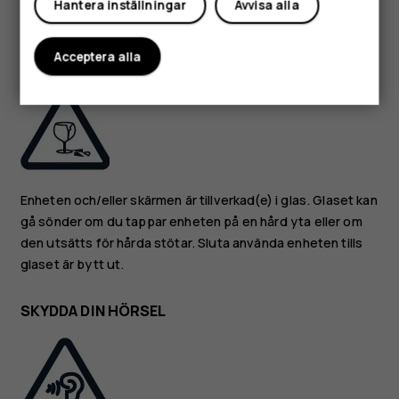
Hantera inställningar
Avvisa alla
tekniska specifikationer för mer detaljerad information.
Acceptera alla
GLASDELAR
Enheten och/eller skärmen är tillverkad(e) i glas. Glaset kan
gå sönder om du tappar enheten på en hård yta eller om
den utsätts för hårda stötar. Sluta använda enheten tills
glaset är bytt ut.
SKYDDA DIN HÖRSEL