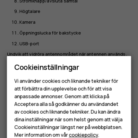
Strömknapp/avsluta samtal
Högtalare
Kamera
Öppningslucka för bakstycke
USB-port
Undvik att vidröra antennområdet när antennen används.
Kontakt med antenner påverkar kvaliteten på
Cookieinställningar
kommunikationen och kan leda till att batteritiden
Smartphones
försämras eftersom enheten förbrukar mer energi.
Vi använder cookies och liknande tekniker för
Mobiltelefoner
Anslut inte enheten till produkter som genererar en
att förbättra din upplevelse och för att visa
utsignal eftersom denna kan skada enheten. Anslut inte
anpassade annonser. Genom att klicka på
Tillbehör
någon spänningskälla till ljudkontakten. Tänk på
Acceptera alla så godkänner du användandet
volymnivån om du ansluter en extern enhet eller ett
av cookies och liknande tekniker. Du kan ändra
HMD Terra M
headset som inte har godkänts för användning med denna
dina inställningar när som helst genom att välja
enhet via ljudkontakten. Delar av enheten är magnetiska.
Surfplattor
Cookieinställningar längst ner på webbplatsen.
Enheten kan dra till sig föremål av metall. Förvara inte
Mer information om vår
cookiepolicy
.