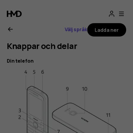
Nokia
225
Välj språk
Ladda ner
4G
Knappar och delar
–
Din telefon
användarhandbo