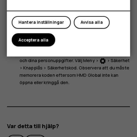
kreditkort eller andra magnetiska media nära enheten,
Mitt konto
eftersom information som lagras på dem kan raderas.
Vissa tillbehör som nämns i denna användarhandbok, till
Hantera inställningar
Avvisa alla
exempel laddare, headset och datakabel, kanske säljs
separat.
Acceptera alla
Obs!
Du kan ställa in telefonen så att den frågar
efter en säkerhetskod för att skydda din integritet
och dina personuppgifter. Välj
Meny
>
>
Säkerhet
>
Knapplås
>
Säkerhetskod
. Observera att du måste
memorera koden eftersom HMD Global inte kan
öppna eller kringgå den.
Var detta till hjälp?