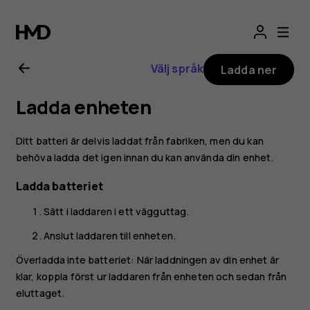
Nokia
3210
Välj språk
Ladda ner
-
Ladda enheten
användarhandbo
Ditt batteri är delvis laddat från fabriken, men du kan
behöva ladda det igen innan du kan använda din enhet.
Ladda batteriet
Sätt i laddaren i ett vägguttag.
Anslut laddaren till enheten.
Överladda inte batteriet: När laddningen av din enhet är
klar, koppla först ur laddaren från enheten och sedan från
eluttaget.