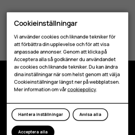
Cookieinställningar
Smartphones
Vi använder cookies och liknande tekniker för
Var detta till hjälp?
Mobiltelefoner
att förbättra din upplevelse och för att visa
anpassade annonser. Genom att klicka på
Tillbehör
Ja
Nej
Acceptera alla så godkänner du användandet
av cookies och liknande tekniker. Du kan ändra
HMD Terra M
dina inställningar när som helst genom att välja
Surfplattor
Utforska
Cookieinställningar längst ner på webbplatsen.
Mer information om vår
cookiepolicy
.
Om
Mitt konto
Planet and people
Hantera inställningar
Avvisa alla
Kundservice
Facebook
Instagram
Tiktok
Youtube
Linkedin
Discord
Acceptera alla